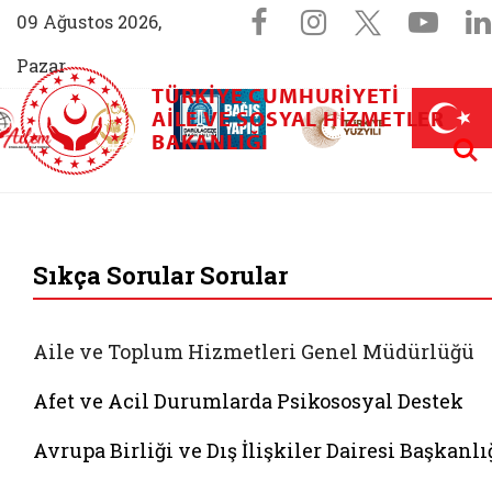
Sosyal Medya 
Facebook sayfam
Instagram s
X (Twit
You
09 Ağustos 2026,
Pazar
TÜRKIYE CUMHURIYETI
AİLEM İletişim Merkezi (yeni sekmede açılır)
Aile ve Nüfus On Yılı (yeni sekmede açılır)
AILE VE SOSYAL HIZMETLER
Darülaceze bağış sayfası (yeni sekme
açılır)
 Aile (yeni sekmede açılır)
Aram
BAKANLIĞI
T.C. Aile ve Sosyal 
Sıkça Sorular Sorular
Aile ve Toplum Hizmetleri Genel Müdürlüğü
Afet ve Acil Durumlarda Psikososyal Destek
Avrupa Birliği ve Dış İlişkiler Dairesi Başkanlı