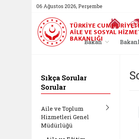
06 Ağustos 2026, Perşembe
Ana Sayfa
TÜRKIYE CUMHURIYET
AILE VE SOSYAL HIZME
BAKANLIĞI
, alt menü içe
Bakan
Bakan
T.C. Aile ve Sosyal 
S
Sıkça Sorular
Sorular
Aile ve Toplum
Hizmetleri Genel
Müdürlüğü