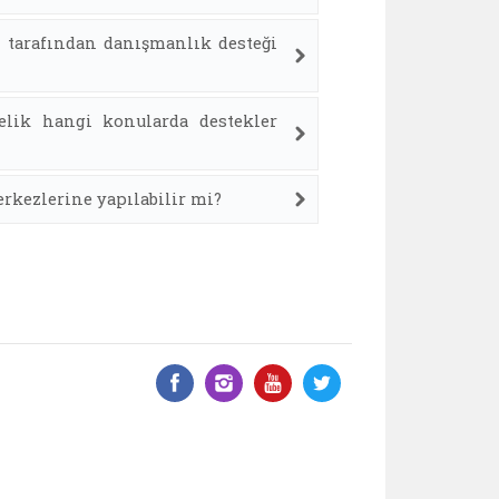
i tarafından danışmanlık desteği
lik hangi konularda destekler
erkezlerine yapılabilir mi?
Facebook üzerinde paylaş
Instagram'da paylaş
YouTube üzerinde
Twitter üzeri