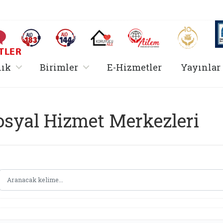
AİLEM İletişim Merkezi
Aile ve 
Sıkça Sorulan Sorular
Alo 183 (yeni sekmede açılır)
Alo 144 (yeni sekmede açılır)
Koruyucu Aile (yeni sekmede açılır)
I
TLER
rir
, alt menü içerir
, alt menü içerir
lık
Birimler
E-Hizmetler
Yayınlar
Hizmetler Bakanlığı 
osyal Hizmet Merkezleri