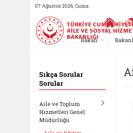
07 Ağustos 2026, Cuma
Ana Sayfa
TÜRKIYE CUMHURIYET
AILE VE SOSYAL HIZME
BAKANLIĞI
, alt menü içe
Bakan
Bakan
T.C. Aile ve Sosyal 
A
Sıkça Sorular
Sorular
Aile ve Toplum
Hizmetleri Genel
Müdürlüğü