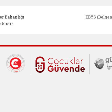
er Bakanlığı
EBYS (Belgen
klıdır.
Cumhurbaşkanlığı İletişim Merkezi (C
Çocuklar Gü