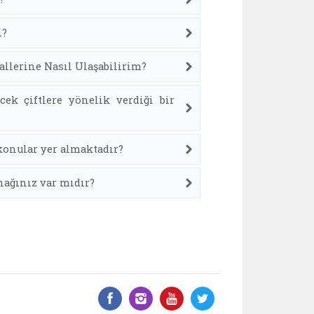
i?
allerine Nasıl Ulaşabilirim?
ek çiftlere yönelik verdiği bir
konular yer almaktadır?
ynağınız var mıdır?
Facebook üzerinde paylaş
Instagram'da paylaş
YouTube üzerinde
Twitter üzeri