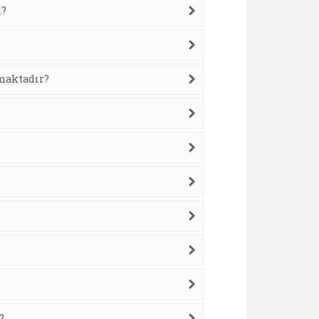
ı?
maktadır?
?