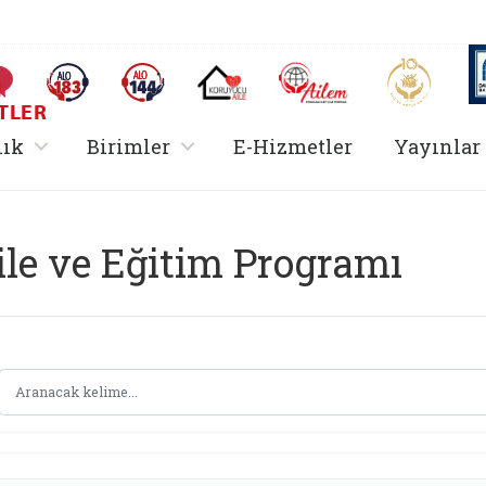
AİLEM İletişim Merkezi
Aile ve 
Sıkça Sorulan Sorular
Alo 183 (yeni sekmede açılır)
Alo 144 (yeni sekmede açılır)
Koruyucu Aile (yeni sekmede açılır)
I
TLER
rir
, alt menü içerir
, alt menü içerir
lık
Birimler
E-Hizmetler
Yayınlar
Hizmetler Bakanlığı 
ile ve Eğitim Programı