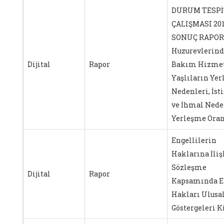
DURUM TESPİ
ÇALIŞMASI 201
SONUÇ RAPOR
Huzurevlerind
Dijital
Rapor
Bakım Hizmet
Yaşlıların Ye
Nedenleri, İst
ve İhmal Nede
Yerleşme Oran
Engellilerin
Haklarına İli
Sözleşme
Dijital
Rapor
Kapsamında E
Hakları Ulusa
Göstergeleri K