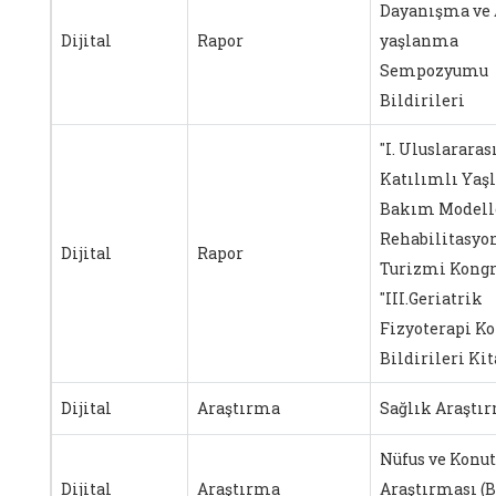
Dayanışma ve 
Dijital
Rapor
yaşlanma
Sempozyumu
Bildirileri
"I. Uluslararas
Katılımlı Yaşl
Bakım Modelle
Rehabilitasyo
Dijital
Rapor
Turizmi Kongr
"III.Geriatrik
Fizyoterapi Ko
Bildirileri Kit
Dijital
Araştırma
Sağlık Araştı
Nüfus ve Konut
Dijital
Araştırma
Araştırması (B