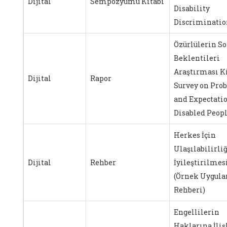
Dijital
Sempozyumu Kitabı
Disability
Discriminatio
Özürlülerin So
Beklentileri
Araştırması Ki
Dijital
Rapor
Survey on Pro
and Expectatio
Disabled Peop
Herkes İçin
Ulaşılabilirli
Dijital
Rehber
İyileştirilmes
(Örnek Uygul
Rehberi)
Engellilerin
Haklarına İli