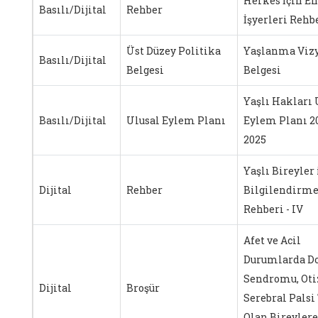
Herkes İçin En
Basılı/Dijital
Rehber
İşyerleri Rehb
Üst Düzey Politika
Yaşlanma Viz
Basılı/Dijital
Belgesi
Belgesi
Yaşlı Hakları 
Basılı/Dijital
Ulusal Eylem Planı
Eylem Planı 2
2025
Yaşlı Bireyler 
Dijital
Rehber
Bilgilendirm
Rehberi - IV
Afet ve Acil
Durumlarda D
Sendromu, Ot
Dijital
Broşür
Serebral Palsi
Olan Bireylere