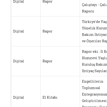
Dijital
Rapor
Çalıştayı - Çal
Raporu
Türkiye'de Yaş
Yönelik Kuru
Dijital
Rapor
Bakım İhtiyacı
ve Öneriler Ra
Rapor eki : İl B
Huzurevi Yaşlı
Dijital
Rapor
Kuruluş Bakım
İhtiyaç Sayılar
Engellilerin
Toplumsal
Entegrasyonu
Dijital
El Kitabı
Geliştirilmesi