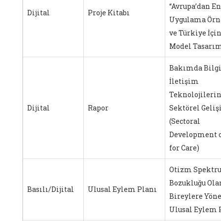
“Avrupa’dan En
Dijital
Proje Kitabı
Uygulama Örne
ve Türkiye İçin
Model Tasarım
Bakımda Bilgi
İletişim
Teknolojileri
Dijital
Rapor
Sektörel Geli
(Sectoral
Development o
for Care)
Otizm Spektr
Bozukluğu Ola
Basılı/Dijital
Ulusal Eylem Planı
Bireylere Yönel
Ulusal Eylem 