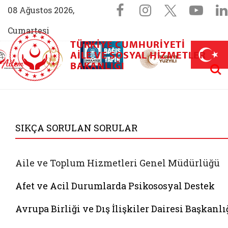
Sosyal Medya 
Facebook sayfam
Instagram s
X (Twit
You
08 Ağustos 2026,
Cumartesi
TÜRKIYE CUMHURIYETI
AİLEM İletişim Merkezi (yeni sekmede açılır)
Aile ve Nüfus On Yılı (yeni sekmede açılır)
AILE VE SOSYAL HIZMETLER
Darülaceze bağış sayfası (yeni sekme
açılır)
 Aile (yeni sekmede açılır)
Aram
BAKANLIĞI
T.C. Aile ve Sosyal 
SIKÇA SORULAN SORULAR
Aile ve Toplum Hizmetleri Genel Müdürlüğü
Afet ve Acil Durumlarda Psikososyal Destek
Avrupa Birliği ve Dış İlişkiler Dairesi Başkanlı