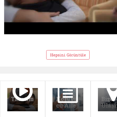
Hepsini Görüntüle
Tanıtım
Koruyu
Bize
cu Aile
Ulaş