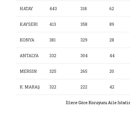
HATAY
443
318
62
KAYSERİ
413
358
89
KONYA
381
329
28
ANTALYA
332
304
44
MERSİN
325
265
20
K. MARAŞ
322
222
42
İllere Göre Koruyucu Aile İstati