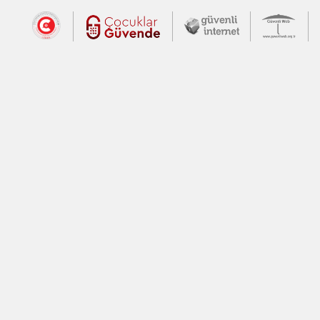
Dış Bağlantılar
Cumhurbaşkanlığı İletişim Merkezi (CİM
Çocuklar Güvende (yeni 
Güvenli İnte
Güv