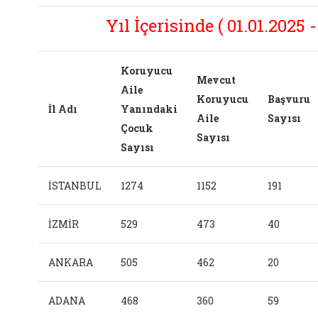
Yıl İçerisinde ( 01.01.2025 -
Koruyucu
Mevcut
Aile
Koruyucu
Başvuru
İl Adı
Yanındaki
Aile
Sayısı
Çocuk
Sayısı
Sayısı
İSTANBUL
1274
1152
191
İZMİR
529
473
40
ANKARA
505
462
20
ADANA
468
360
59