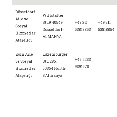
Düsseldorf
Willstätter
Aile ve
Str.9 40549
+49 211
+49 211
Sosyal
Düsseldorf-
53818853
53818854
Hizmetler
ALMANYA
Ataşeliği
Köln Aile
Luxemburger
+
49 2233
ve Sosyal
Str. 285,
9391970
Hizmetler
50354 Hürth-
Ataşeliği
F.Almanya