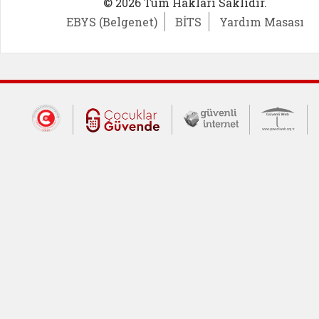
© 2026 Tüm Hakları Saklıdır.
EBYS (Belgenet)
BİTS
Yardım Masası
Dış Bağlantılar
Cumhurbaşkanlığı İletişim Merkezi (CİM
Çocuklar Güvende (yeni 
Güvenli İnte
Güv