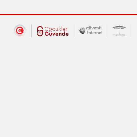
Dış Bağlantılar
Cumhurbaşkanlığı İletişim Merkezi (CİM
Çocuklar Güvende (yeni 
Güvenli İnte
Güv