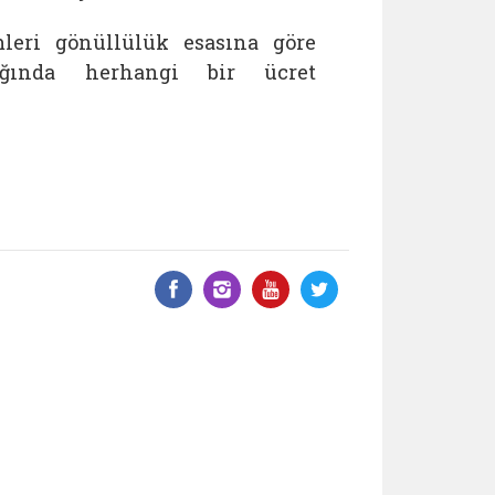
mleri gönüllülük esasına göre
ılığında herhangi bir ücret
Facebook üzerinde paylaş
Instagram'da paylaş
YouTube üzerinde
Twitter üzeri