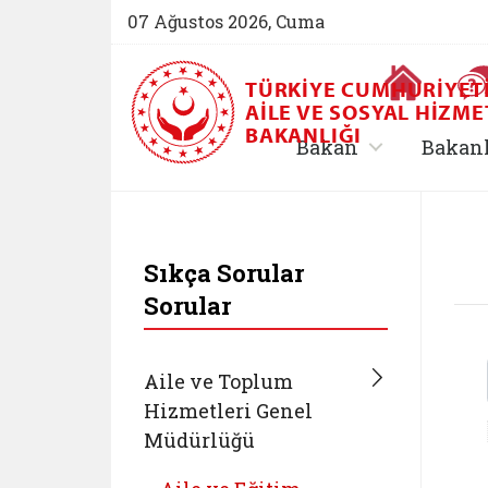
07 Ağustos 2026, Cuma
Ana Sayfa
TÜRKIYE CUMHURIYET
AILE VE SOSYAL HIZME
BAKANLIĞI
, alt menü içe
Bakan
Bakan
T.C. Aile ve Sosyal 
Sıkça Sorular
Sorular
Aile ve Toplum
Hizmetleri Genel
Müdürlüğü