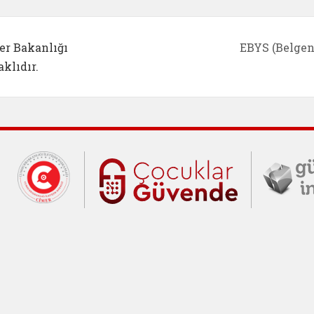
er Bakanlığı
EBYS (Belgen
klıdır.
Cumhurbaşkanlığı İletişim Merkezi (C
Çocuklar Gü