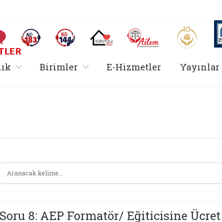
AİLEM İletişim Merkezi
Aile ve 
Sıkça Sorulan Sorular
Alo 183 (yeni sekmede açılır)
Alo 144 (yeni sekmede açılır)
Koruyucu Aile (yeni sekmede açılır)
I
TLER
rir
, alt menü içerir
, alt menü içerir
lık
Birimler
E-Hizmetler
Yayınlar
Hizmetler Bakanlığı 
Soru 8: AEP Formatör/ Eğiticisine Ücre