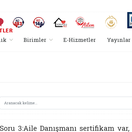
AİLEM İletişim Merkezi
Aile ve 
Sıkça Sorulan Sorular
Alo 183 (yeni sekmede açılır)
Alo 144 (yeni sekmede açılır)
Koruyucu Aile (yeni sekmede açılır)
I
TLER
rir
, alt menü içerir
, alt menü içerir
lık
Birimler
E-Hizmetler
Yayınlar
Hizmetler Bakanlığı 
Soru 3:Aile Danışmanı sertifikam var