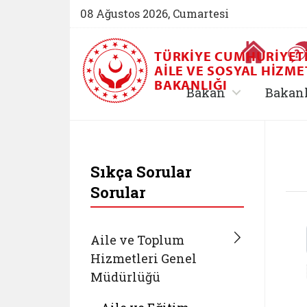
08 Ağustos 2026, Cumartesi
Ana Sayfa
TÜRKIYE CUMHURIYET
AILE VE SOSYAL HIZME
BAKANLIĞI
, alt menü içe
Bakan
Bakan
T.C. Aile ve Sosyal 
Sıkça Sorular
Sorular
Aile ve Toplum
Hizmetleri Genel
Müdürlüğü