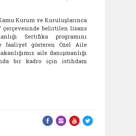
le Kamu Kurum ve Kuruluşlarınca
çerçevesinde belirtilen lisans
lığı Sertifika programını
e faaliyet gösteren Özel Aile
Bakanlığımız aile danışmanlığı
tında bir kadro için istihdam
Facebook üzerinde paylaş
Instagram'da paylaş
YouTube üzerinde
Twitter üzeri