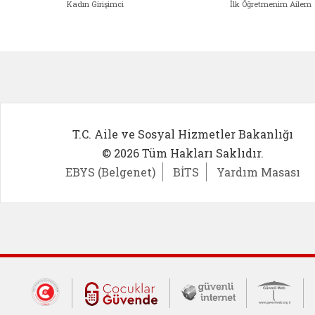
Kadın Girişimci
İlk Öğretmenim Ailem
Kadın Girişimci (yeni sekmede açıl
İlk Öğ
T.C. Aile ve Sosyal Hizmetler Bakanlığı
© 2026 Tüm Hakları Saklıdır.
EBYS (Belgenet)
BİTS
Yardım Masası
Dış Bağlantılar
Cumhurbaşkanlığı İletişim Merkezi (CİM
Çocuklar Güvende (yeni 
Güvenli İnte
Güv