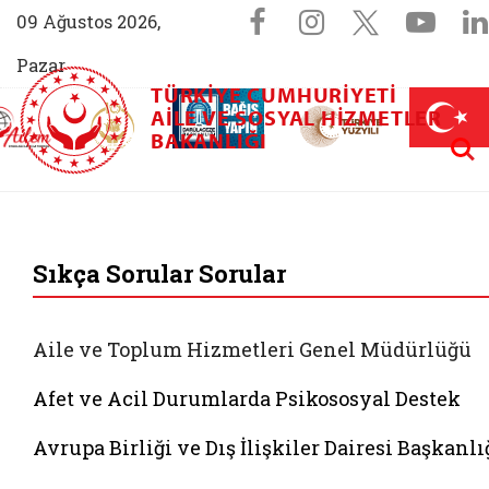
Sosyal Medya 
Facebook sayfam
Instagram s
X (Twit
You
09 Ağustos 2026,
Pazar
TÜRKIYE CUMHURIYETI
AİLEM İletişim Merkezi (yeni sekmede açılır)
Aile ve Nüfus On Yılı (yeni sekmede açılır)
AILE VE SOSYAL HIZMETLER
Darülaceze bağış sayfası (yeni sekme
açılır)
 Aile (yeni sekmede açılır)
Aram
BAKANLIĞI
T.C. Aile ve Sosyal 
Sıkça Sorular Sorular
Aile ve Toplum Hizmetleri Genel Müdürlüğü
Afet ve Acil Durumlarda Psikososyal Destek
Avrupa Birliği ve Dış İlişkiler Dairesi Başkanlı