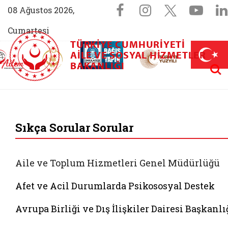
Sosyal Medya 
Facebook sayfam
Instagram s
X (Twit
You
08 Ağustos 2026,
Cumartesi
TÜRKIYE CUMHURIYETI
AİLEM İletişim Merkezi (yeni sekmede açılır)
Aile ve Nüfus On Yılı (yeni sekmede açılır)
AILE VE SOSYAL HIZMETLER
Darülaceze bağış sayfası (yeni sekme
açılır)
 Aile (yeni sekmede açılır)
Aram
BAKANLIĞI
T.C. Aile ve Sosyal 
Sıkça Sorular Sorular
Aile ve Toplum Hizmetleri Genel Müdürlüğü
Afet ve Acil Durumlarda Psikososyal Destek
Avrupa Birliği ve Dış İlişkiler Dairesi Başkanlı