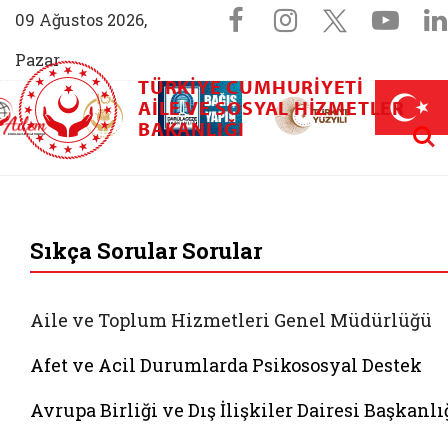
Sosyal Medya 
Facebook sayfam
Instagram s
X (Twit
You
09 Ağustos 2026,
Pazar
TÜRKIYE CUMHURIYETI
AİLEM İletişim Merkezi (yeni sekmede açılır)
Aile ve Nüfus On Yılı (yeni sekmede açılır)
AILE VE SOSYAL HIZMETLER
Darülaceze bağış sayfası (yeni sekme
açılır)
 Aile (yeni sekmede açılır)
Aram
BAKANLIĞI
T.C. Aile ve Sosyal 
Sıkça Sorular Sorular
Aile ve Toplum Hizmetleri Genel Müdürlüğü
Afet ve Acil Durumlarda Psikososyal Destek
Avrupa Birliği ve Dış İlişkiler Dairesi Başkanlı