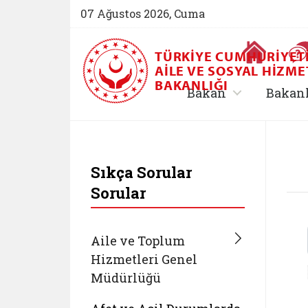
07 Ağustos 2026, Cuma
Ana Sayfa
TÜRKIYE CUMHURIYET
AILE VE SOSYAL HIZME
BAKANLIĞI
, alt menü içe
Bakan
Bakan
T.C. Aile ve Sosyal 
Sıkça Sorular
Sorular
Aile ve Toplum
Hizmetleri Genel
Müdürlüğü