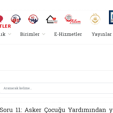
AİLEM İletişim Merkezi
Aile ve 
Sıkça Sorulan Sorular
Alo 183 (yeni sekmede açılır)
Alo 144 (yeni sekmede açılır)
Koruyucu Aile (yeni sekmede açılır)
I
TLER
rir
, alt menü içerir
, alt menü içerir
lık
Birimler
E-Hizmetler
Yayınlar
Hizmetler Bakanlığı 
Soru 11: Asker Çocuğu Yardımından ya