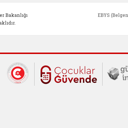
er Bakanlığı
EBYS (Belgen
klıdır.
Cumhurbaşkanlığı İletişim Merkezi (C
Çocuklar Gü