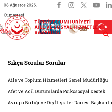
Sosyal Medya 
Facebook sayfam
Instagram s
X (Twit
You
08 Ağustos 2026,
Cumartesi
TÜRKIYE CUMHURIYETI
AİLEM İletişim Merkezi (yeni sekmede açılır)
Aile ve Nüfus On Yılı (yeni sekmede açılır)
AILE VE SOSYAL HIZMETLER
Darülaceze bağış sayfası (yeni sekme
açılır)
 Aile (yeni sekmede açılır)
Aram
BAKANLIĞI
T.C. Aile ve Sosyal 
Sıkça Sorular Sorular
Aile ve Toplum Hizmetleri Genel Müdürlüğü
Afet ve Acil Durumlarda Psikososyal Destek
Avrupa Birliği ve Dış İlişkiler Dairesi Başkanlı