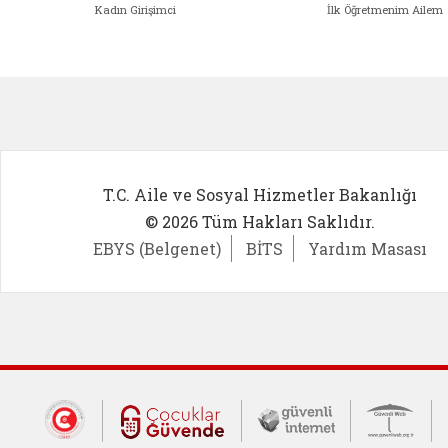
Kadın Girişimci
İlk Öğretmenim Ailem
Kadın Girişimci (yeni sekmede açıl
İlk Öğ
T.C. Aile ve Sosyal Hizmetler Bakanlığı
© 2026 Tüm Hakları Saklıdır.
EBYS (Belgenet)
BİTS
Yardım Masası
Dış Bağlantılar
Cumhurbaşkanlığı İletişim Merkezi (CİM
Çocuklar Güvende (yeni 
Güvenli İnte
Güv