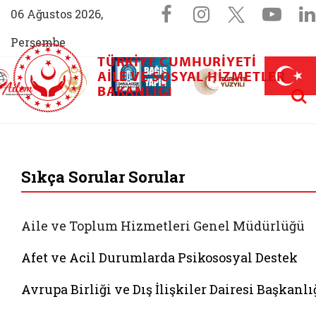
Sosyal Medya 
Facebook sayfam
Instagram s
X (Twit
You
06 Ağustos 2026,
Perşembe
TÜRKIYE CUMHURIYETI
AİLEM İletişim Merkezi (yeni sekmede açılır)
Aile ve Nüfus On Yılı (yeni sekmede açılır)
AILE VE SOSYAL HIZMETLER
Darülaceze bağış sayfası (yeni sekme
açılır)
 Aile (yeni sekmede açılır)
Aram
BAKANLIĞI
T.C. Aile ve Sosyal 
Sıkça Sorular Sorular
Aile ve Toplum Hizmetleri Genel Müdürlüğü
Afet ve Acil Durumlarda Psikososyal Destek
Avrupa Birliği ve Dış İlişkiler Dairesi Başkanlı