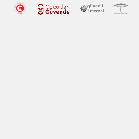
Dış Bağlantılar
Cumhurbaşkanlığı İletişim Merkezi (CİM
Çocuklar Güvende (yeni 
Güvenli İnte
Güv