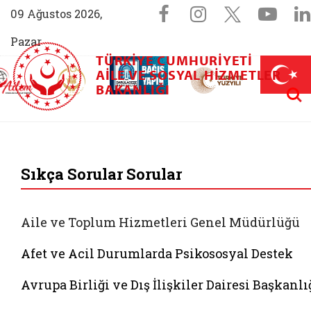
Sosyal Medya 
Facebook sayfam
Instagram s
X (Twit
You
09 Ağustos 2026,
Pazar
TÜRKIYE CUMHURIYETI
AİLEM İletişim Merkezi (yeni sekmede açılır)
Aile ve Nüfus On Yılı (yeni sekmede açılır)
AILE VE SOSYAL HIZMETLER
Darülaceze bağış sayfası (yeni sekme
açılır)
 Aile (yeni sekmede açılır)
Aram
BAKANLIĞI
T.C. Aile ve Sosyal 
Sıkça Sorular Sorular
Aile ve Toplum Hizmetleri Genel Müdürlüğü
Afet ve Acil Durumlarda Psikososyal Destek
Avrupa Birliği ve Dış İlişkiler Dairesi Başkanlı