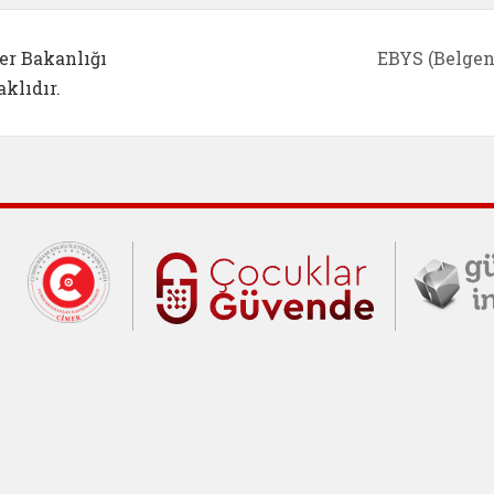
er Bakanlığı
EBYS (Belgen
klıdır.
Cumhurbaşkanlığı İletişim Merkezi (C
Çocuklar Gü