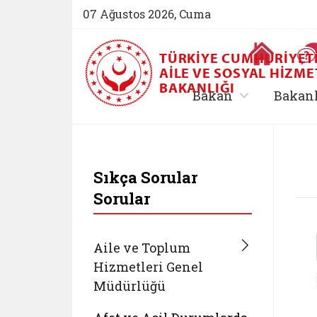
07 Ağustos 2026, Cuma
Ana Sayfa
TÜRKIYE CUMHURIYET
AILE VE SOSYAL HIZME
BAKANLIĞI
, alt menü içe
Bakan
Bakan
T.C. Aile ve Sosyal 
Sıkça Sorular
Sorular
Aile ve Toplum
Hizmetleri Genel
Müdürlüğü