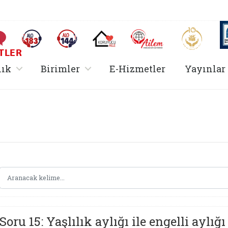
AİLEM İletişim Merkezi
Aile ve 
Sıkça Sorulan Sorular
Alo 183 (yeni sekmede açılır)
Alo 144 (yeni sekmede açılır)
Koruyucu Aile (yeni sekmede açılır)
I
TLER
rir
, alt menü içerir
, alt menü içerir
lık
Birimler
E-Hizmetler
Yayınlar
Hizmetler Bakanlığı 
Soru 15: Yaşlılık aylığı ile engelli aylığı