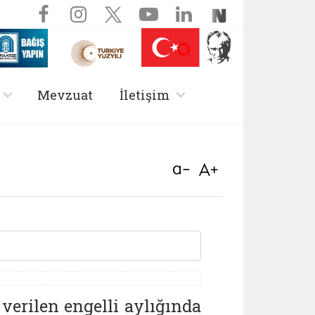
Sosyal Medya ve Dil Seç
Facebook sayfamız (yeni sekm
Instagram sayfamız (yeni
X (Twitter) sayfamız
YouTube kanalımı
LinkedIn sayf
NSosyal s
 (yeni sekmede açılır)
Aramayı aç
Nüfus On Yılı (yeni sekmede açılır)
Darülaceze bağış sayfası (yeni sekmede açılır)
, alt menü içerir
, alt menü içerir
Mevzuat
İletişim
| T.C. Aile ve Sosya
Bağlantıyı aç
Bağlantıyı aç
verilen engelli aylığında