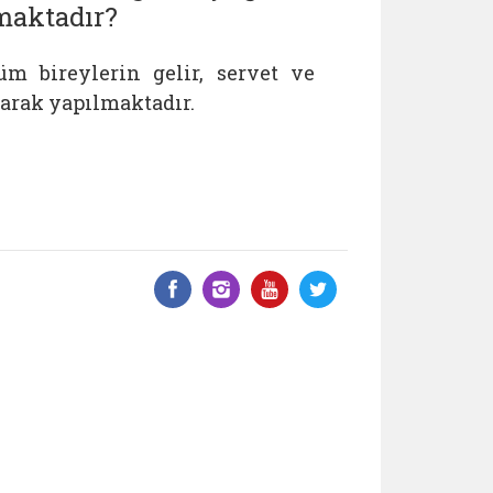
maktadır?
m bireylerin gelir, servet ve
arak yapılmaktadır.
Facebook üzerinde paylaş
Instagram'da paylaş
YouTube üzerinde
Twitter üzeri