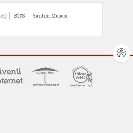
et)
BİTS
Yardım Masası
İMER) (yeni sekmede açılır)
vende (yeni sekmede açılır)
Güvenli İnternet (yeni sekmede açılır)
Güvenli Web (yeni sekmede 
İnternet Bilgi