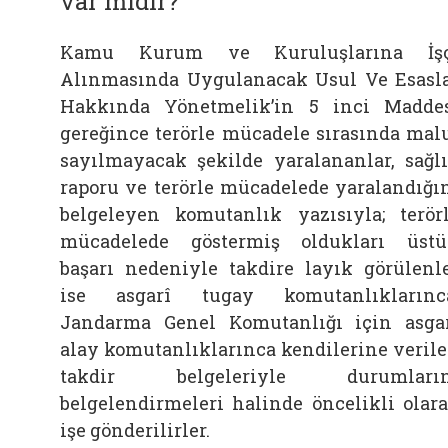
var mıdır?
Kamu Kurum ve Kuruluşlarına İşç
Alınmasında Uygulanacak Usul Ve Esasl
Hakkında Yönetmelik’in 5 inci Madde
gereğince terörle mücadele sırasında mal
sayılmayacak şekilde yaralananlar, sağl
raporu ve terörle mücadelede yaralandığı
belgeleyen komutanlık yazısıyla; terör
mücadelede göstermiş oldukları üst
başarı nedeniyle takdire layık görülenl
ise asgarî tugay komutanlıklarınc
Jandarma Genel Komutanlığı için asga
alay komutanlıklarınca kendilerine veril
takdir belgeleriyle durumların
belgelendirmeleri halinde öncelikli olar
işe gönderilirler.