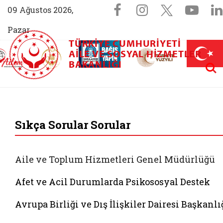
Sosyal Medya 
Facebook sayfam
Instagram s
X (Twit
You
09 Ağustos 2026,
Pazar
TÜRKIYE CUMHURIYETI
AİLEM İletişim Merkezi (yeni sekmede açılır)
Aile ve Nüfus On Yılı (yeni sekmede açılır)
AILE VE SOSYAL HIZMETLER
Darülaceze bağış sayfası (yeni sekme
açılır)
 Aile (yeni sekmede açılır)
Aram
BAKANLIĞI
T.C. Aile ve Sosyal
Sıkça Sorular Sorular
Aile ve Toplum Hizmetleri Genel Müdürlüğü
Afet ve Acil Durumlarda Psikososyal Destek
Avrupa Birliği ve Dış İlişkiler Dairesi Başkanlı