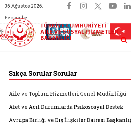
Sosyal Medya 
Facebook sayfam
Instagram s
X (Twit
You
06 Ağustos 2026,
Perşembe
TÜRKIYE CUMHURIYETI
AİLEM İletişim Merkezi (yeni sekmede açılır)
Aile ve Nüfus On Yılı (yeni sekmede açılır)
AILE VE SOSYAL HIZMETLER
Darülaceze bağış sayfası (yeni sekme
açılır)
 Aile (yeni sekmede açılır)
Aram
BAKANLIĞI
T.C. Aile ve Sosyal
Sıkça Sorular Sorular
Aile ve Toplum Hizmetleri Genel Müdürlüğü
Afet ve Acil Durumlarda Psikososyal Destek
Avrupa Birliği ve Dış İlişkiler Dairesi Başkanlı