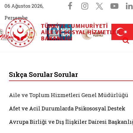
Sosyal Medya 
Facebook sayfam
Instagram s
X (Twit
You
06 Ağustos 2026,
Perşembe
TÜRKIYE CUMHURIYETI
AİLEM İletişim Merkezi (yeni sekmede açılır)
Aile ve Nüfus On Yılı (yeni sekmede açılır)
AILE VE SOSYAL HIZMETLER
Darülaceze bağış sayfası (yeni sekme
açılır)
 Aile (yeni sekmede açılır)
Aram
BAKANLIĞI
T.C. Aile ve Sosyal
Sıkça Sorular Sorular
Aile ve Toplum Hizmetleri Genel Müdürlüğü
Afet ve Acil Durumlarda Psikososyal Destek
Avrupa Birliği ve Dış İlişkiler Dairesi Başkanlı