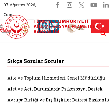
Sosyal Medya 
Facebook sayfam
Instagram s
X (Twit
You
07 Ağustos 2026,
Cuma
TÜRKIYE CUMHURIYETI
AİLEM İletişim Merkezi (yeni sekmede açılır)
Aile ve Nüfus On Yılı (yeni sekmede açılır)
AILE VE SOSYAL HIZMETLER
Darülaceze bağış sayfası (yeni sekme
açılır)
 Aile (yeni sekmede açılır)
Aram
BAKANLIĞI
T.C. Aile ve Sosyal
Sıkça Sorular Sorular
Aile ve Toplum Hizmetleri Genel Müdürlüğü
Afet ve Acil Durumlarda Psikososyal Destek
Avrupa Birliği ve Dış İlişkiler Dairesi Başkanlı