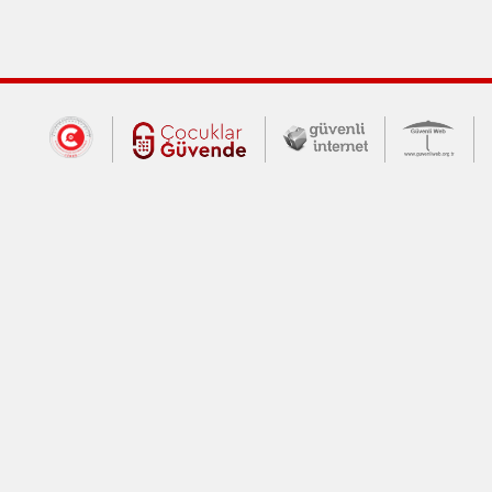
Dış Bağlantılar
Cumhurbaşkanlığı İletişim Merkezi (CİM
Çocuklar Güvende (yeni 
Güvenli İnte
Güv