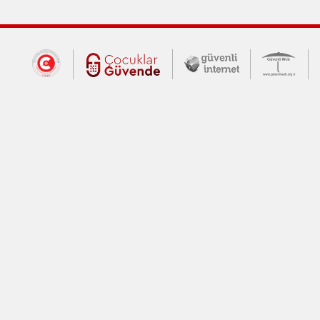
Dış Bağlantılar
Cumhurbaşkanlığı İletişim Merkezi (CİM
Çocuklar Güvende (yeni 
Güvenli İnte
Güv