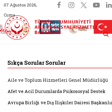
Sosyal Medya 
Facebook sayfam
Instagram s
X (Twit
You
07 Ağustos 2026,
Cuma
TÜRKIYE CUMHURIYETI
AİLEM İletişim Merkezi (yeni sekmede açılır)
Aile ve Nüfus On Yılı (yeni sekmede açılır)
AILE VE SOSYAL HIZMETLER
Darülaceze bağış sayfası (yeni sekme
açılır)
 Aile (yeni sekmede açılır)
Aram
BAKANLIĞI
T.C. Aile ve Sosyal 
Sıkça Sorular Sorular
Aile ve Toplum Hizmetleri Genel Müdürlüğü
Afet ve Acil Durumlarda Psikososyal Destek
Avrupa Birliği ve Dış İlişkiler Dairesi Başkanlı