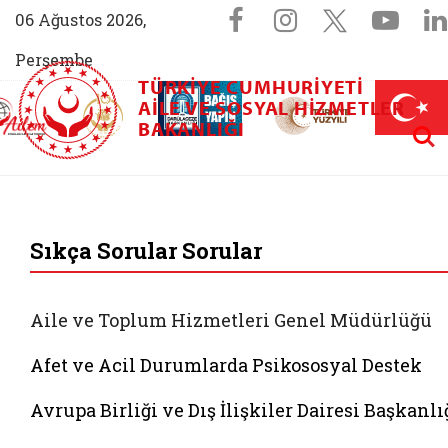
Sosyal Medya 
Facebook sayfam
Instagram s
X (Twit
You
06 Ağustos 2026,
Perşembe
TÜRKIYE CUMHURIYETI
AİLEM İletişim Merkezi (yeni sekmede açılır)
Aile ve Nüfus On Yılı (yeni sekmede açılır)
AILE VE SOSYAL HIZMETLER
Darülaceze bağış sayfası (yeni sekme
açılır)
 Aile (yeni sekmede açılır)
Aram
BAKANLIĞI
T.C. Aile ve Sosyal 
Sıkça Sorular Sorular
Aile ve Toplum Hizmetleri Genel Müdürlüğü
Afet ve Acil Durumlarda Psikososyal Destek
Avrupa Birliği ve Dış İlişkiler Dairesi Başkanlı