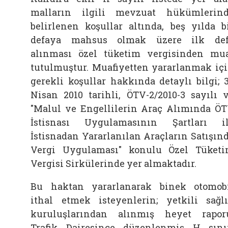
malların ilgili mevzuat hükümlerin
belirlenen koşullar altında, beş yılda b
defaya mahsus olmak üzere ilk de
alınması özel tüketim vergisinden mu
tutulmuştur. Muafiyetten yararlanmak iç
gerekli koşullar hakkında detaylı bilgi; 
Nisan 2010 tarihli, ÖTV-2/2010-3 sayılı 
"Malul ve Engellilerin Araç Alımında Ö
İstisnası Uygulamasının Şartları i
İstisnadan Yararlanılan Araçların Satışın
Vergi Uygulaması" konulu Özel Tüket
Vergisi Sirkülerinde yer almaktadır.
Bu haktan yararlanarak binek otomob
ithal etmek isteyenlerin; yetkili sağl
kuruluşlarından alınmış heyet rapor
Trafik Dairesince düzenlenmiş H sını