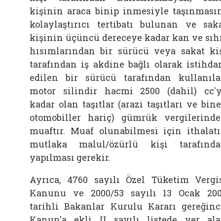
kişinin araca binip inmesiyle taşınması
kolaylaştırıcı tertibatı bulunan ve sak
kişinin üçüncü dereceye kadar kan ve sıh
hısımlarından bir sürücü veya sakat ki
tarafından iş akdine bağlı olarak istihd
edilen bir sürücü tarafından kullanıl
motor silindir hacmi 2500 (dahil) cc'
kadar olan taşıtlar (arazi taşıtları ve bin
otomobiller hariç) gümrük vergilerind
muaftır. Muaf olunabilmesi için ithalat
mutlaka malul/özürlü kişi tarafınd
yapılması gerekir.
Ayrıca, 4760 sayılı Özel Tüketim Vergi
Kanunu ve 2000/53 sayılı 13 Ocak 20
tarihli Bakanlar Kurulu Kararı gereğinc
Kanun'a ekli II sayılı listede yer al