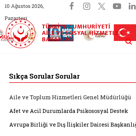
Sosyal Medya 
Facebook sayfam
Instagram s
X (Twit
You
10 Ağustos 2026,
Pazartesi
TÜRKIYE CUMHURIYETI
AİLEM İletişim Merkezi (yeni sekmede açılır)
Aile ve Nüfus On Yılı (yeni sekmede açılır)
AILE VE SOSYAL HIZMETLER
Darülaceze bağış sayfası (yeni sekme
açılır)
 Aile (yeni sekmede açılır)
Aram
BAKANLIĞI
T.C. Aile ve Sosyal 
Sıkça Sorular Sorular
Aile ve Toplum Hizmetleri Genel Müdürlüğü
Afet ve Acil Durumlarda Psikososyal Destek
Avrupa Birliği ve Dış İlişkiler Dairesi Başkanlı