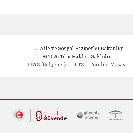
Kadın Girişimci (yeni sekmede açıl
İlk Öğ
T.C. Aile ve Sosyal Hizmetler Bakanlığı
© 2026 Tüm Hakları Saklıdır.
EBYS (Belgenet)
BİTS
Yardım Masası
Dış Bağlantılar
Cumhurbaşkanlığı İletişim Merkezi (CİM
Çocuklar Güvende (yeni 
Güvenli İnte
Güv