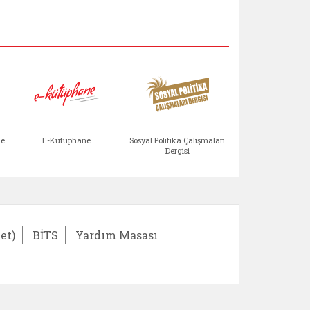
Aile Çocuk Derg
me
E-Kütüphane
Sosyal Politika Çalışmaları
Dergisi
)
Bağışlar ve Yardımlar (yeni sekmede açılır)
bilirlik Değerlendirme Modülü (yeni sekmede açıl
E-Kütüphane (yeni sekmede açılır)
Sosyal Politika Çalış
Ail
et)
BİTS
Yardım Masası