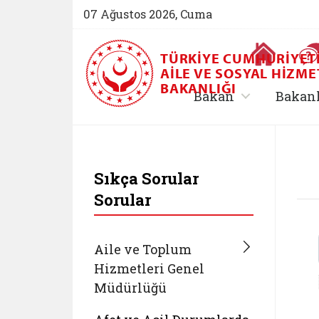
07 Ağustos 2026, Cuma
Ana Sayfa
TÜRKIYE CUMHURIYET
AILE VE SOSYAL HIZME
BAKANLIĞI
, alt menü içe
Bakan
Bakan
T.C. Aile ve Sosyal 
Sıkça Sorular
Sorular
Aile ve Toplum
Hizmetleri Genel
Müdürlüğü