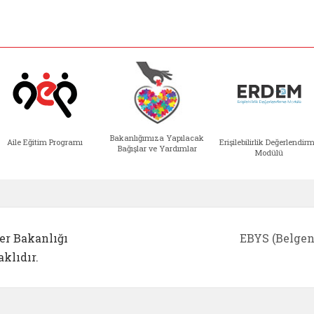
Bakanlığımıza Yapılacak
Aile Eğitim Programı
Erişilebilirlik Değerlendir
Bağışlar ve Yardımlar
Modülü
e açılır)
enim Ailem (yeni sekmede açılır)
Aile Eğitim Programı (yeni sekmede açılır
Bakanlığımıza Yapılacak 
Erişile
er Bakanlığı
EBYS (Belgen
klıdır.