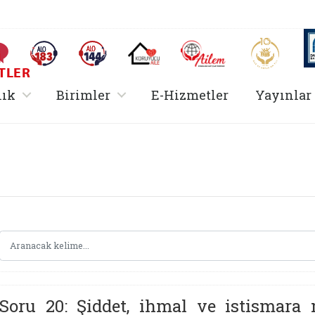
AİLEM İletişim Merkezi
Aile ve 
Sıkça Sorulan Sorular
Alo 183 (yeni sekmede açılır)
Alo 144 (yeni sekmede açılır)
Koruyucu Aile (yeni sekmede açılır)
I
TLER
rir
, alt menü içerir
, alt menü içerir
lık
Birimler
E-Hizmetler
Yayınlar
Hizmetler Bakanlığı 
Soru 20: Şiddet, ihmal ve istismara