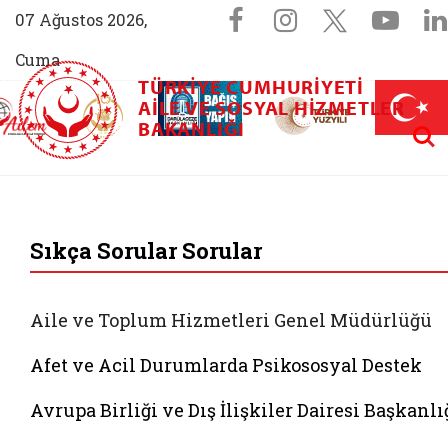
Sosyal Medya 
Facebook sayfam
Instagram s
X (Twit
You
07 Ağustos 2026,
Cuma
TÜRKIYE CUMHURIYETI
AİLEM İletişim Merkezi (yeni sekmede açılır)
Aile ve Nüfus On Yılı (yeni sekmede açılır)
AILE VE SOSYAL HIZMETLER
Darülaceze bağış sayfası (yeni sekme
açılır)
 Aile (yeni sekmede açılır)
Aram
BAKANLIĞI
T.C. Aile ve Sosyal 
Sıkça Sorular Sorular
Aile ve Toplum Hizmetleri Genel Müdürlüğü
Afet ve Acil Durumlarda Psikososyal Destek
Avrupa Birliği ve Dış İlişkiler Dairesi Başkanlı