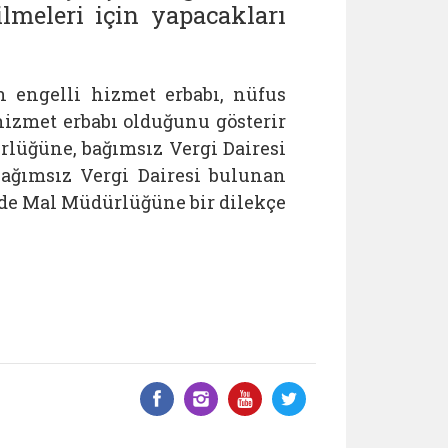
ilmeleri için yapacakları
n engelli hizmet erbabı, nüfus
 hizmet erbabı olduğunu gösterir
ürlüğüne, bağımsız Vergi Dairesi
bağımsız Vergi Dairesi bulunan
erde Mal Müdürlüğüne bir dilekçe
Facebook üzerinde paylaş
Instagram'da paylaş
YouTube üzerinde
Twitter üzeri