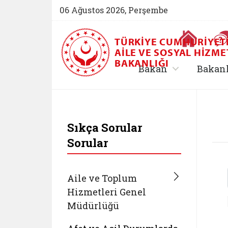
06 Ağustos 2026, Perşembe
Ana Sayfa
TÜRKIYE CUMHURIYET
AILE VE SOSYAL HIZME
BAKANLIĞI
, alt menü içe
Bakan
Bakan
T.C. Aile ve Sosyal 
Sıkça Sorular
Sorular
Aile ve Toplum
Hizmetleri Genel
Müdürlüğü