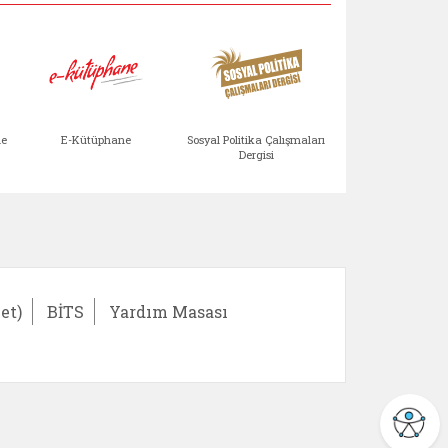
Aile Çocuk Derg
me
E-Kütüphane
Sosyal Politika Çalışmaları
Dergisi
)
Bağışlar ve Yardımlar (yeni sekmede açılır)
bilirlik Değerlendirme Modülü (yeni sekmede açıl
E-Kütüphane (yeni sekmede açılır)
Sosyal Politika Çalış
Ail
et)
BİTS
Yardım Masası