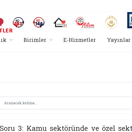
AİLEM İletişim Merkezi
Aile ve 
Sıkça Sorulan Sorular
Alo 183 (yeni sekmede açılır)
Alo 144 (yeni sekmede açılır)
Koruyucu Aile (yeni sekmede açılır)
I
TLER
rir
, alt menü içerir
, alt menü içerir
lık
Birimler
E-Hizmetler
Yayınlar
Hizmetler Bakanlığı |
Soru 3: Kamu sektöründe ve özel sektö