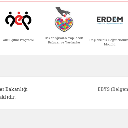
Bakanlığımıza Yapılacak
Aile Eğitim Programı
Erişilebilirlik Değerlendir
Bağışlar ve Yardımlar
Modülü
e açılır)
enim Ailem (yeni sekmede açılır)
Aile Eğitim Programı (yeni sekmede açılır
Bakanlığımıza Yapılacak 
Erişile
er Bakanlığı
EBYS (Belgen
klıdır.