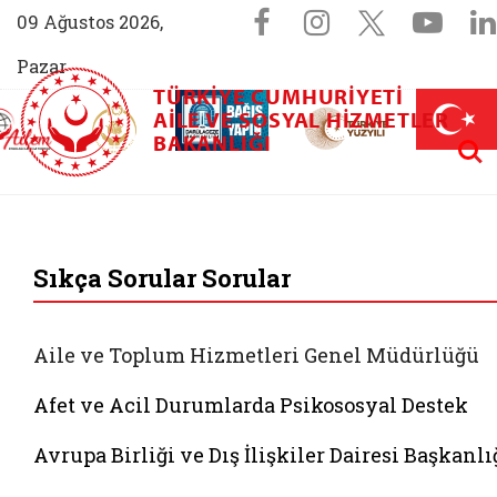
Sosyal Medya 
Facebook sayfam
Instagram s
X (Twit
You
09 Ağustos 2026,
Pazar
TÜRKIYE CUMHURIYETI
AİLEM İletişim Merkezi (yeni sekmede açılır)
Aile ve Nüfus On Yılı (yeni sekmede açılır)
AILE VE SOSYAL HIZMETLER
Darülaceze bağış sayfası (yeni sekme
açılır)
 Aile (yeni sekmede açılır)
Aram
BAKANLIĞI
T.C. Aile ve Sosyal 
Sıkça Sorular Sorular
Aile ve Toplum Hizmetleri Genel Müdürlüğü
Afet ve Acil Durumlarda Psikososyal Destek
Avrupa Birliği ve Dış İlişkiler Dairesi Başkanlı