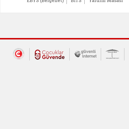
EBYS (Belgenet)
BİTS
Yardım Masası
Dış Bağlantılar
Cumhurbaşkanlığı İletişim Merkezi (CİM
Çocuklar Güvende (yeni 
Güvenli İnte
Güv