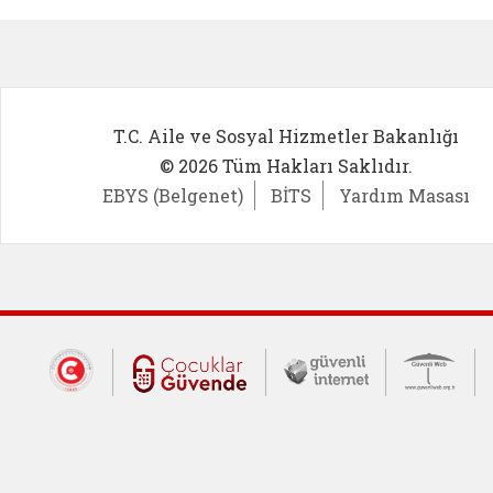
Kadın Girişimci (yeni sekmede açıl
İlk Öğ
T.C. Aile ve Sosyal Hizmetler Bakanlığı
© 2026 Tüm Hakları Saklıdır.
EBYS (Belgenet)
BİTS
Yardım Masası
Dış Bağlantılar
Cumhurbaşkanlığı İletişim Merkezi (CİM
Çocuklar Güvende (yeni 
Güvenli İnte
Güv