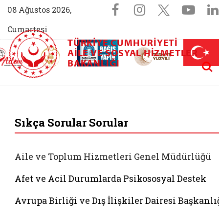
Sosyal Medya 
Facebook sayfam
Instagram s
X (Twit
You
08 Ağustos 2026,
Cumartesi
TÜRKIYE CUMHURIYETI
AİLEM İletişim Merkezi (yeni sekmede açılır)
Aile ve Nüfus On Yılı (yeni sekmede açılır)
AILE VE SOSYAL HIZMETLER
Darülaceze bağış sayfası (yeni sekme
açılır)
 Aile (yeni sekmede açılır)
Aram
BAKANLIĞI
T.C. Aile ve Sosyal 
Sıkça Sorular Sorular
Aile ve Toplum Hizmetleri Genel Müdürlüğü
Afet ve Acil Durumlarda Psikososyal Destek
Avrupa Birliği ve Dış İlişkiler Dairesi Başkanlı