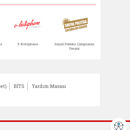
Aile Çocuk Derg
me
E-Kütüphane
Sosyal Politika Çalışmaları
Dergisi
)
Bağışlar ve Yardımlar (yeni sekmede açılır)
bilirlik Değerlendirme Modülü (yeni sekmede açıl
E-Kütüphane (yeni sekmede açılır)
Sosyal Politika Çalış
Ail
et)
BİTS
Yardım Masası