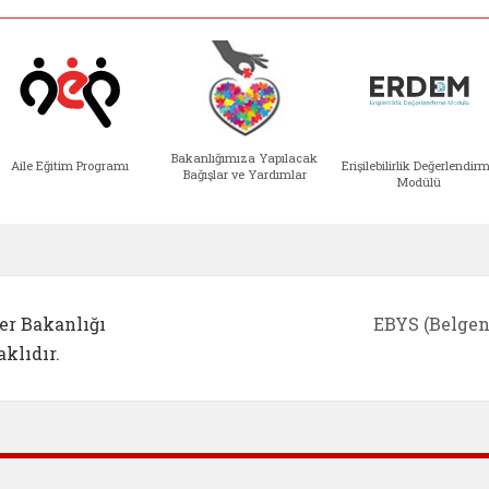
Bakanlığımıza Yapılacak
Aile Eğitim Programı
Erişilebilirlik Değerlendir
Bağışlar ve Yardımlar
Modülü
e açılır)
enim Ailem (yeni sekmede açılır)
Aile Eğitim Programı (yeni sekmede açılır
Bakanlığımıza Yapılacak 
Erişile
er Bakanlığı
EBYS (Belgen
klıdır.