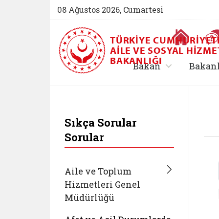
08 Ağustos 2026, Cumartesi
Ana Sayfa
TÜRKIYE CUMHURIYET
AILE VE SOSYAL HIZME
BAKANLIĞI
, alt menü içe
Bakan
Bakan
T.C. Aile ve Sosyal 
Sıkça Sorular
Sorular
Aile ve Toplum
Hizmetleri Genel
Müdürlüğü