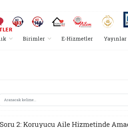
AİLEM İletişim Merkezi
Aile ve 
Sıkça Sorulan Sorular
Alo 183 (yeni sekmede açılır)
Alo 144 (yeni sekmede açılır)
Koruyucu Aile (yeni sekmede açılır)
I
TLER
rir
, alt menü içerir
, alt menü içerir
lık
Birimler
E-Hizmetler
Yayınlar
Hizmetler Bakanlığı 
Soru 2: Koruyucu Aile Hizmetinde Ama