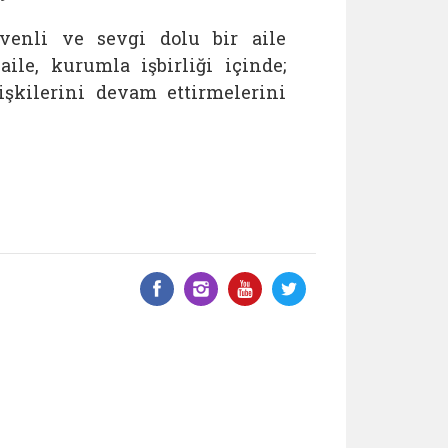
enli ve sevgi dolu bir aile
ile, kurumla işbirliği içinde;
lişkilerini devam ettirmelerini
Facebook üzerinde paylaş
Instagram'da paylaş
YouTube üzerinde
Twitter üzeri