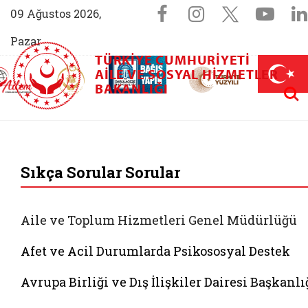
Sosyal Medya 
Facebook sayfam
Instagram s
X (Twit
You
09 Ağustos 2026,
Pazar
TÜRKIYE CUMHURIYETI
AİLEM İletişim Merkezi (yeni sekmede açılır)
Aile ve Nüfus On Yılı (yeni sekmede açılır)
AILE VE SOSYAL HIZMETLER
Darülaceze bağış sayfası (yeni sekme
açılır)
 Aile (yeni sekmede açılır)
Aram
BAKANLIĞI
T.C. Aile ve Sosyal 
Sıkça Sorular Sorular
Aile ve Toplum Hizmetleri Genel Müdürlüğü
Afet ve Acil Durumlarda Psikososyal Destek
Avrupa Birliği ve Dış İlişkiler Dairesi Başkanlı