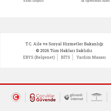
Kadın Girişimci
İlk Öğretmenim Ailem
Kadın Girişimci (yeni sekmede açıl
İlk Öğ
T.C. Aile ve Sosyal Hizmetler Bakanlığı
© 2026 Tüm Hakları Saklıdır.
EBYS (Belgenet)
BİTS
Yardım Masası
Dış Bağlantılar
Cumhurbaşkanlığı İletişim Merkezi (CİM
Çocuklar Güvende (yeni 
Güvenli İnte
Güv