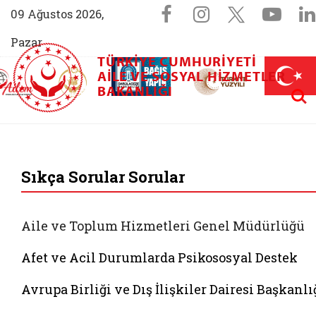
Sosyal Medya 
Facebook sayfam
Instagram s
X (Twit
You
09 Ağustos 2026,
Pazar
TÜRKIYE CUMHURIYETI
AİLEM İletişim Merkezi (yeni sekmede açılır)
Aile ve Nüfus On Yılı (yeni sekmede açılır)
AILE VE SOSYAL HIZMETLER
Darülaceze bağış sayfası (yeni sekme
açılır)
 Aile (yeni sekmede açılır)
Aram
BAKANLIĞI
T.C. Aile ve Sosyal 
Sıkça Sorular Sorular
Aile ve Toplum Hizmetleri Genel Müdürlüğü
Afet ve Acil Durumlarda Psikososyal Destek
Avrupa Birliği ve Dış İlişkiler Dairesi Başkanlı