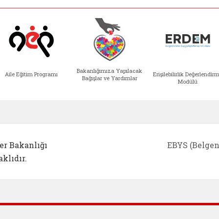
Bakanlığımıza Yapılacak
Aile Eğitim Programı
Erişilebilirlik Değerlendir
Bağışlar ve Yardımlar
Modülü
e açılır)
enim Ailem (yeni sekmede açılır)
Aile Eğitim Programı (yeni sekmede açılır
Bakanlığımıza Yapılacak 
Erişile
er Bakanlığı
EBYS (Belgen
klıdır.