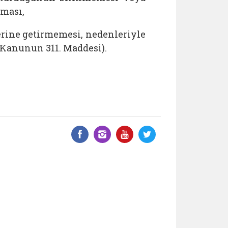
nması,
rine getirmemesi, nedenleriyle
 Kanunun 311. Maddesi).
Facebook üzerinde paylaş
Instagram'da paylaş
YouTube üzerinde
Twitter üzeri