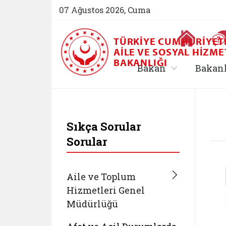
07 Ağustos 2026, Cuma
Ana Sayfa
TÜRKIYE CUMHURIYET
AILE VE SOSYAL HIZME
BAKANLIĞI
, alt menü içe
Bakan
Bakan
T.C. Aile ve Sosyal 
Sıkça Sorular
Sorular
Aile ve Toplum
Hizmetleri Genel
Müdürlüğü