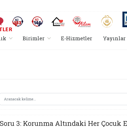
AİLEM İletişim Merkezi
Aile ve 
Sıkça Sorulan Sorular
Alo 183 (yeni sekmede açılır)
Alo 144 (yeni sekmede açılır)
Koruyucu Aile (yeni sekmede açılır)
I
TLER
rir
, alt menü içerir
, alt menü içerir
lık
Birimler
E-Hizmetler
Yayınlar
Hizmetler Bakanlığı 
Soru 3: Korunma Altındaki Her Çocuk Ev