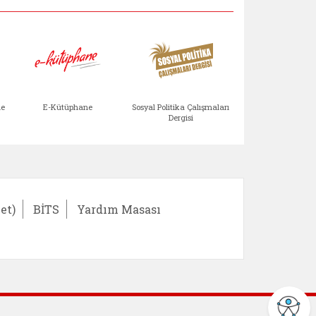
Aile Çocuk Derg
me
E-Kütüphane
Sosyal Politika Çalışmaları
Dergisi
)
Bağışlar ve Yardımlar (yeni sekmede açılır)
bilirlik Değerlendirme Modülü (yeni sekmede açıl
E-Kütüphane (yeni sekmede açılır)
Sosyal Politika Çalış
Ail
et)
BİTS
Yardım Masası