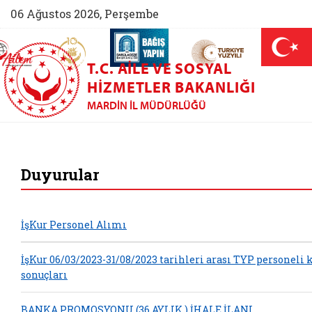
06 Ağustos 2026, Perşembe
AİLEM İletişim Merkezi (yeni sekmede açılır)
Aile ve Nüfus On Yılı (yeni sekmede açılır)
Darülaceze bağış sayfası (yeni sekme
açılır)
 Aile (yeni sekmede açılır)
T.C. AILE VE SOSYAL
HIZMETLER BAKANLIĞI
MARDIN İL MÜDÜRLÜĞÜ
Mardin Aile ve Sosy
Duyurular
İşKur Personel Alımı
İşKur 06/03/2023-31/08/2023 tarihleri arası TYP personeli 
sonuçları
BANKA PROMOSYONU (36 AYLIK ) İHALE İLANI