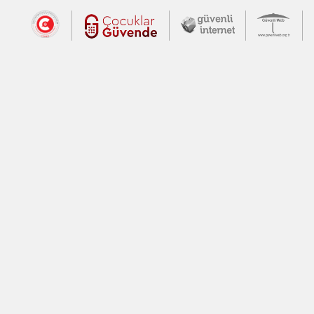
Dış Bağlantılar
Cumhurbaşkanlığı İletişim Merkezi (CİM
Çocuklar Güvende (yeni 
Güvenli İnte
Güv