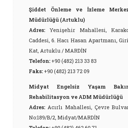
Şiddet Önleme ve İzleme Merkez
Müdürlüğü (Artuklu)
Adres:
Yenişehir Mahallesi, Karak
Caddesi, 6. Hacı Hasan Apartmanı, Gir
Kat, Artuklu / MARDİN
Telefon:
+90 (482) 213 33 83
Faks:
+90 (482) 213 72 09
Midyat Engelsiz Yaşam Bakı
Rehabilitasyon ve ADM Müdürlüğü
Adres:
Acırlı Mahallesi, Çevre Bulva
No:189/B/2, Midyat/MARDİN
Telefon:
+90 (482) 462 60 71