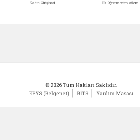
Kadın Girişimci
İlk Öğretmenim Ailem
Kadın Girişimci (yeni sekmede açıl
İlk Öğ
© 2026 Tüm Hakları Saklıdır.
EBYS (Belgenet)
BİTS
Yardım Masası