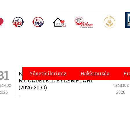
AİLEM İletişim Merkezi
Aile ve 
Sıkça Sorulan Sorular
Alo 183 (yeni sekmede açılır)
Alo 144 (yeni sekmede açılır)
Koruyucu Aile (yeni sekmede açılır)
 Hizmetler İl Müdürl
31
03
KADINA YÖNELIK ŞIDDETLE
Yöneticilerimiz
Hakkımızda
Pr
MÜCADELE İL EYLEMPLANI
EMMUZ
TEMMUZ
(2026-2030)
2026
2026
-