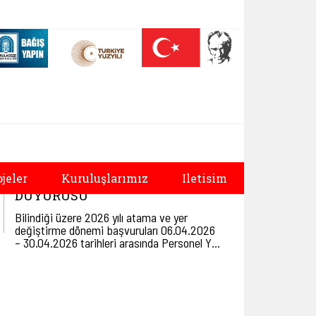
 (yeni sekmede açılır)
Nüfus On Yılı (yeni sekmede açılır)
Darülaceze bağış sayfası (yeni sekmede açılır)
üğü | Vefat ve Başsa
2026 YILI YER DEĞİŞTİRME
ojeler
Kuruluşlarımız
Iletisim
DUYURUSU
Bilindiği üzere 2026 yılı atama ve yer
değiştirme dönemi başvuruları 06.04.2026
– 30.04.2026 tarihleri arasında Personel Y…