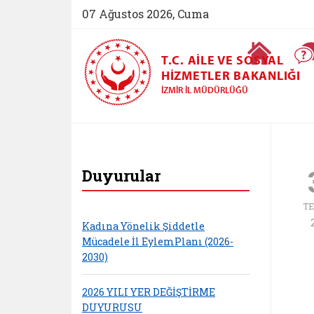
07 Ağustos 2026, Cuma
Ana Sayfa
T.C. AILE VE SOSYAL
HIZMETLER BAKANLIĞI
İZMIR İL MÜDÜRLÜĞÜ
İzmir Aile ve Sosyal
Duyurular
T
Kadına Yönelik Şiddetle
Mücadele İl EylemPlanı (2026-
2030)
2026 YILI YER DEĞİŞTİRME
DUYURUSU