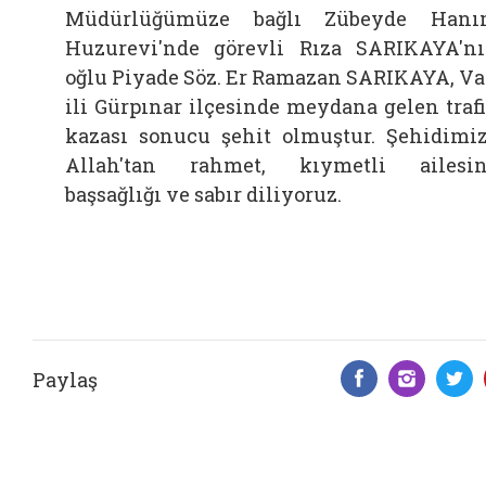
Müdürlüğümüze bağlı Zübeyde Hanı
Huzurevi'nde görevli Rıza SARIKAYA'n
oğlu Piyade Söz. Er Ramazan SARIKAYA, V
ili Gürpınar ilçesinde meydana gelen traf
kazası sonucu şehit olmuştur. Şehidimi
Allah'tan rahmet, kıymetli ailesi
başsağlığı ve sabır diliyoruz.
Paylaş
Facebook 
Insta
T