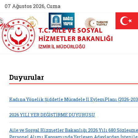
07 Ağustos 2026, Cuma
AİLEM İletişim Merkezi (yeni sekmede açılır)
Aile ve Nüfus On Yılı (yeni sekmede açılır)
Darülaceze bağış sayfası (yeni sekme
açılır)
 Aile (yeni sekmede açılır)
T.C. AILE VE SOSYAL
HIZMETLER BAKANLIĞI
İZMIR İL MÜDÜRLÜĞÜ
İzmir Aile ve Sosya
Duyurular
Kadına Yönelik Şiddetle Mücadele İl EylemPlanı (2026-203
2026 YILI YER DEĞİŞTİRME DUYURUSU
Aile ve Sosyal Hizmetler Bakanlığı 2026 Yılı 680 Sözleşme
Personel Alımı Kapsamında Yerleşen Adaylardan İstenil