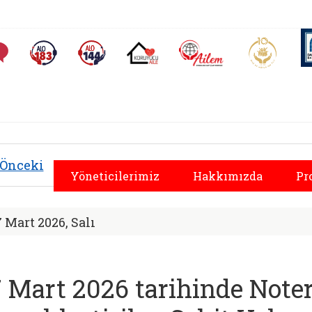
AİLEM İletişim Merkezi
Aile ve 
Sıkça Sorulan Sorular
Alo 183 (yeni sekmede açılır)
Alo 144 (yeni sekmede açılır)
Koruyucu Aile (yeni sekmede açılır)
l Hizmetler İl Müdü
Önceki
Yöneticilerimiz
Hakkımızda
Pr
7 Mart 2026, Salı
7 Mart 2026 tarihinde Not