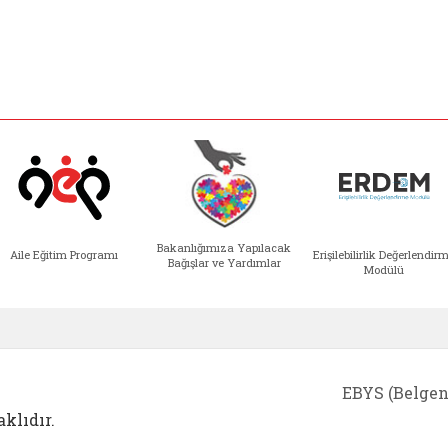
Bakanlığımıza Yapılacak
Aile Eğitim Programı
Erişilebilirlik Değerlendir
Bağışlar ve Yardımlar
Modülü
e açılır)
enim Ailem (yeni sekmede açılır)
Aile Eğitim Programı (yeni sekmede açılır
Bakanlığımıza Yapılacak 
Erişile
EBYS (Belgen
klıdır.