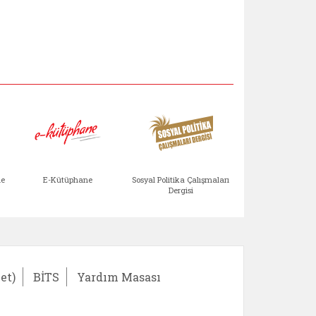
Aile Çocuk Derg
me
E-Kütüphane
Sosyal Politika Çalışmaları
Dergisi
)
Bağışlar ve Yardımlar (yeni sekmede açılır)
bilirlik Değerlendirme Modülü (yeni sekmede açıl
E-Kütüphane (yeni sekmede açılır)
Sosyal Politika Çalış
Ail
et)
BİTS
Yardım Masası