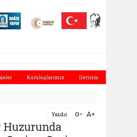
 (yeni sekmede açılır)
Nüfus On Yılı (yeni sekmede açılır)
Darülaceze bağış sayfası (yeni sekmede açılır)
rlüğü | https://www
Sonraki
ojeler
Kuruluşlarımız
Iletisim
Bağlantıyı aç
Bağlantıyı aç
Yazdır
er Huzurunda