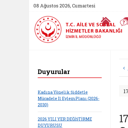
08 Ağustos 2026, Cumartesi
Ana Sayfa
T.C. AILE VE SOSYAL
HIZMETLER BAKANLIĞI
İZMIR İL MÜDÜRLÜĞÜ
İzmir Aile ve Sosya
Duyurular
1
Kadına Yönelik Şiddetle
Mücadele İl EylemPlanı (2026-
2030)
1
2026 YILI YER DEĞİŞTİRME
DUYURUSU