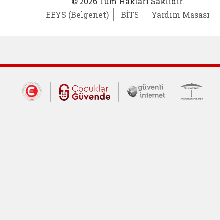
© 2026 Tüm Hakları Saklıdır.
EBYS (Belgenet)
BİTS
Yardım Masası
Dış Bağlantılar
Cumhurbaşkanlığı İletişim Merkezi (CİM
Çocuklar Güvende (yeni 
Güvenli İnte
Güv