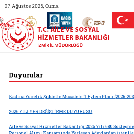
07 Ağustos 2026, Cuma
AİLEM İletişim Merkezi (yeni sekmede açılır)
Aile ve Nüfus On Yılı (yeni sekmede açılır)
Darülaceze bağış sayfası (yeni sekme
açılır)
 Aile (yeni sekmede açılır)
T.C. AILE VE SOSYAL
HIZMETLER BAKANLIĞI
İZMIR İL MÜDÜRLÜĞÜ
İzmir Aile ve Sosya
Duyurular
Kadına Yönelik Şiddetle Mücadele İl EylemPlanı (2026-203
2026 YILI YER DEĞİŞTİRME DUYURUSU
Aile ve Sosyal Hizmetler Bakanlığı 2026 Yılı 680 Sözleşme
Personel Alımı Kapsamında Yerleşen Adaylardan İstenil