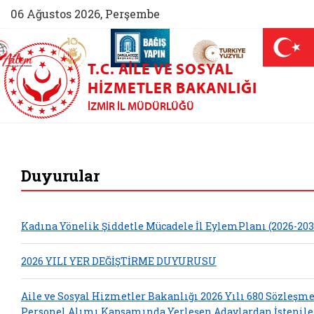
06 Ağustos 2026, Perşembe
AİLEM İletişim Merkezi (yeni sekmede açılır)
Aile ve Nüfus On Yılı (yeni sekmede açılır)
Darülaceze bağış sayfası (yeni sekme
açılır)
 Aile (yeni sekmede açılır)
T.C. AILE VE SOSYAL
HIZMETLER BAKANLIĞI
İZMIR İL MÜDÜRLÜĞÜ
İzmir Aile ve So
Duyurular
Kadına Yönelik Şiddetle Mücadele İl EylemPlanı (2026-203
2026 YILI YER DEĞİŞTİRME DUYURUSU
Aile ve Sosyal Hizmetler Bakanlığı 2026 Yılı 680 Sözleşme
Personel Alımı Kapsamında Yerleşen Adaylardan İstenil