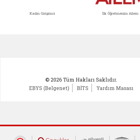
Kadın Girişimci
İlk Öğretmenim Ailem
Kadın Girişimci (yeni sekmede açıl
İlk Öğ
© 2026 Tüm Hakları Saklıdır.
EBYS (Belgenet)
BİTS
Yardım Masası
Cumhurbaşkanlığı İletişim Merkezi (CİM
Çocuklar Güvende (yeni 
Güvenli İnte
Güv