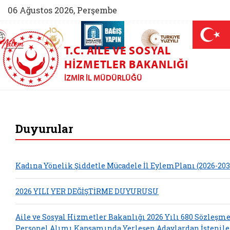
06 Ağustos 2026, Perşembe
AİLEM İletişim Merkezi (yeni sekmede açılır)
Aile ve Nüfus On Yılı (yeni sekmede açılır)
Darülaceze bağış sayfası (yeni sekme
açılır)
 Aile (yeni sekmede açılır)
T.C. AILE VE SOSYAL
HIZMETLER BAKANLIĞI
İZMIR İL MÜDÜRLÜĞÜ
İzmir Aile ve Sosya
Duyurular
Kadına Yönelik Şiddetle Mücadele İl EylemPlanı (2026-203
2026 YILI YER DEĞİŞTİRME DUYURUSU
Aile ve Sosyal Hizmetler Bakanlığı 2026 Yılı 680 Sözleşme
Personel Alımı Kapsamında Yerleşen Adaylardan İstenil