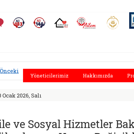
AİLEM İletişim Merkezi
Aile ve 
Sıkça Sorulan Sorular
Alo 183 (yeni sekmede açılır)
Alo 144 (yeni sekmede açılır)
Koruyucu Aile (yeni sekmede açılır)
l Hizmetler İl Müdü
Önceki
Yöneticilerimiz
Hakkımızda
Pr
0 Ocak 2026, Salı
ile ve Sosyal Hizmetler Ba