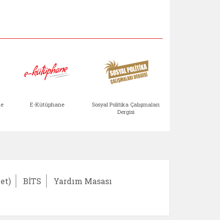
Aile Çocuk Derg
me
E-Kütüphane
Sosyal Politika Çalışmaları
Dergisi
)
Bağışlar ve Yardımlar (yeni sekmede açılır)
bilirlik Değerlendirme Modülü (yeni sekmede açıl
E-Kütüphane (yeni sekmede açılır)
Sosyal Politika Çalış
Ail
et)
BİTS
Yardım Masası