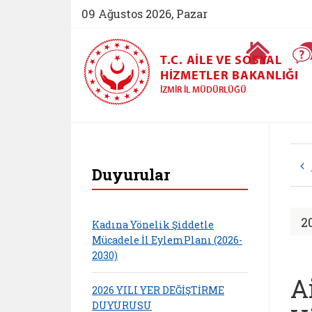
09 Ağustos 2026, Pazar
Ana Sayfa
T.C. AILE VE SOSYAL
HIZMETLER BAKANLIĞI
İZMIR İL MÜDÜRLÜĞÜ
İzmir Aile ve Sosya
Duyurular
2
Kadına Yönelik Şiddetle
Mücadele İl EylemPlanı (2026-
2030)
A
2026 YILI YER DEĞİŞTİRME
DUYURUSU