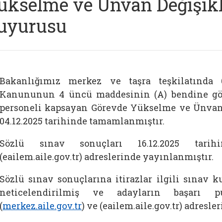
ükselme ve Unvan Değişikli
uyurusu
Bakanlığımız merkez ve taşra teşkilatında 
Kanununun 4 üncü maddesinin (A) bendine gör
personeli kapsayan Görevde Yükselme ve Ünvan 
04.12.2025 tarihinde tamamlanmıştır.
Sözlü sınav sonuçları 16.12.2025 tarihin
(eailem.aile.gov.tr) adreslerinde yayınlanmıştır.
Sözlü sınav sonuçlarına itirazlar ilgili sınav k
neticelendirilmiş ve adayların başarı 
(
merkez.aile.gov.tr
) ve (eailem.aile.gov.tr) adresl