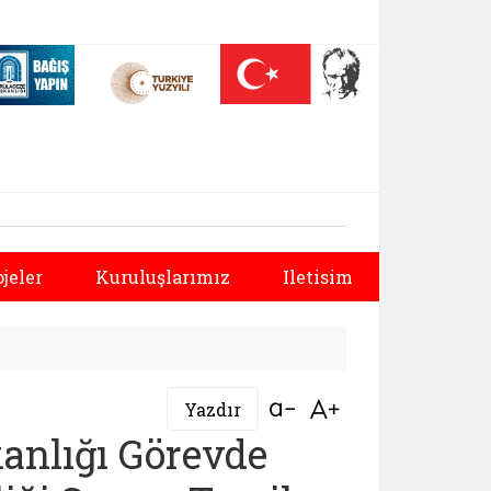
 (yeni sekmede açılır)
Nüfus On Yılı (yeni sekmede açılır)
Darülaceze bağış sayfası (yeni sekmede açılır)
rlüğü | https://www
Sonraki
ojeler
Kuruluşlarımız
Iletisim
Bağlantıyı aç
Bağlantıyı aç
Yazdır
kanlığı Görevde