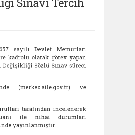
ği Sınavı Tercih
657 sayılı Devlet Memurları
e kadrolu olarak görev yapan
Değişikliği Sözlü Sınav süreci
de (merkez.aile.gov.tr) ve
urulları tarafından incelenerek
puanı ile nihai durumları
erinde yayınlanmıştır.