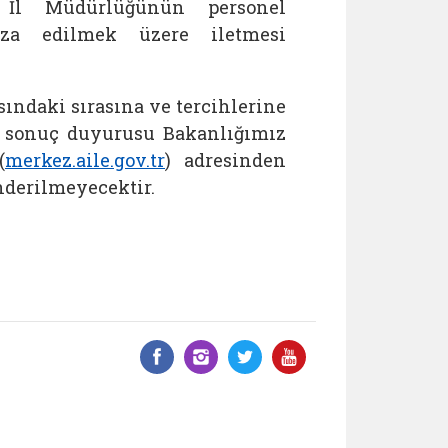
 İl Müdürlüğünün personel
a edilmek üzere iletmesi
ındaki sırasına ve tercihlerine
ih sonuç duyurusu Bakanlığımız
(
merkez.aile.gov.tr
) adresinden
nderilmeyecektir.
Facebook üzerinde paylaş
Instagram'da paylaş
Twitter üzerinde 
YouTube üzer