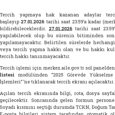
Tercih yapmaya hak kazanan adaylar terc
başlayıp
27.01.2026
tarihi saat 23:59’a kadar (mer
bildirebileceklerdir.
27.01.2026
tarihi saat 23:5
yapılabilecek olup bu sürenin bitiminden sonra
yapılamayacaktır. Belirtilen sürelerde herhan
veya tercih yapma hakkı olan ve bu hakkı kul
tercih hakkı tanınmayacaktır.
Tercih işlemi için merkez.aile.gov.tr sol panelden
listesi
modülünden “2025 Görevde Yükselme 
İşlemleri” ’ne tıklanarak tercih ekranı açılacaktır.
Açılan tercih ekranında bilgi, rota, dosya sayfa
geçilecektir. Sonrasında gelen formun personel
Soyadı kısmını seçtiği durumda TCKN, Doğum Tari
E-posta bilgileri sistem tarafından otomatik ol