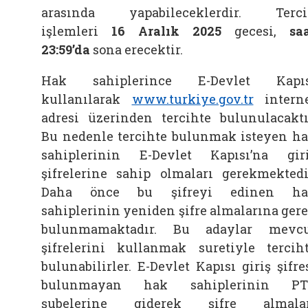
arasında yapabileceklerdir. Terc
işlemleri
16 Aralık 2025
gecesi,
sa
23:59’da
sona erecektir.
Hak sahiplerince E-Devlet Kapıs
kullanılarak
www.turkiye.gov.tr
intern
adresi üzerinden tercihte bulunulacaktı
Bu nedenle tercihte bulunmak isteyen h
sahiplerinin E-Devlet Kapısı’na gir
şifrelerine sahip olmaları gerekmektedi
Daha önce bu şifreyi edinen ha
sahiplerinin yeniden şifre almalarına ger
bulunmamaktadır. Bu adaylar mevc
şifrelerini kullanmak suretiyle tercih
bulunabilirler. E-Devlet Kapısı giriş şifre
bulunmayan hak sahiplerinin PT
şubelerine giderek şifre almalar