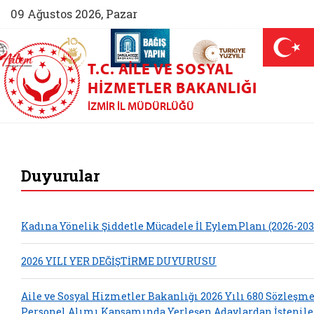
09 Ağustos 2026, Pazar
AİLEM İletişim Merkezi (yeni sekmede açılır)
Aile ve Nüfus On Yılı (yeni sekmede açılır)
Darülaceze bağış sayfası (yeni sekme
açılır)
 Aile (yeni sekmede açılır)
T.C. AILE VE SOSYAL
HIZMETLER BAKANLIĞI
İZMIR İL MÜDÜRLÜĞÜ
İzmir Aile ve Sos
Duyurular
Kadına Yönelik Şiddetle Mücadele İl EylemPlanı (2026-203
2026 YILI YER DEĞİŞTİRME DUYURUSU
Aile ve Sosyal Hizmetler Bakanlığı 2026 Yılı 680 Sözleşme
Personel Alımı Kapsamında Yerleşen Adaylardan İstenil