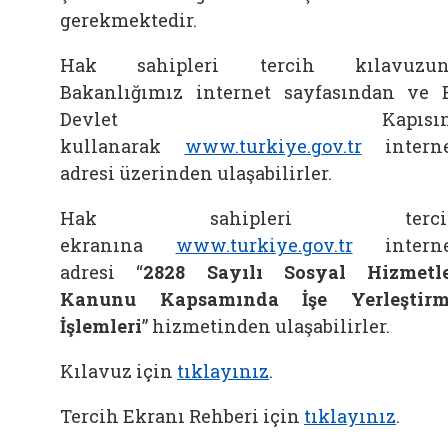
gerekmektedir.
Hak sahipleri tercih kılavuzun
Bakanlığımız internet sayfasından ve 
Devlet Kapısın
kullanarak
www.turkiye.gov.tr
intern
adresi üzerinden ulaşabilirler.
Hak sahipleri terci
ekranına
www.turkiye.gov.tr
intern
adresi “
2828 Sayılı Sosyal Hizmetl
Kanunu Kapsamında İşe Yerleştirm
İşlemleri
” hizmetinden ulaşabilirler.
Kılavuz için
tıklayınız
.
Tercih Ekranı Rehberi için
tıklayınız
.