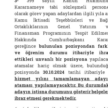
3-
399 sayılı Kanun Hükmünd
Kararnameye tabi sözleşmeli person
olarak görev yapan adaylardan ilgili yıla a
Kamu İktisadi Teşebbüsleri ve Bağ
Ortaklıklarının Genel Yatırım v
Finansman Programının Tespit Edilme
Hakkında Cumhurbaşkanı Karar
gereğince
bulunulan pozisyondan fark
ve öğrenim durumu itibariyle ihr
ettikleri unvanlı bir pozisyona
yapılac
atamalar hariç olmak üzere, bulundu
pozisyonda
30.10.2024
tarihi itibariyle
hizmet yılını tamamlamayan adayı
ataması yapılamayacaktır.
Bu durumda
adayın istisna durumunu gösterir belgele
ibraz etmesi gerekmektedir.