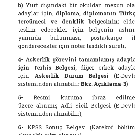
b)
Yurt dışındaki bir okuldan mezun ol
adaylar için;
diploma, diplomanın Türk
tercümesi ve denklik belgesinin
; eld
teslim edecekler için belgenin aslın
yanında bulunması, posta/kargo i
gönderecekler için noter tasdikli sureti,
4-
Askerlik görevini tamamlamış adayl
için Terhis Belgesi,
diğer erkek adayl
için
Askerlik Durum Belgesi
(E-Devl
sisteminden alınabilir
Bkz. Açıklama-3
)
5-
Resmi kuruma ibraz edilme
üzere alınmış Adli Sicil Belgesi (E-Devl
sisteminden alınabilir),
6-
KPSS Sonuç Belgesi (
Karekod bölü