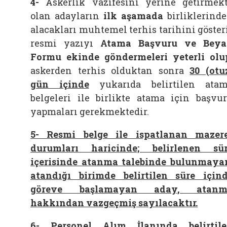
4-
Askerlik vazifesini yerine getirmek
olan adayların
ilk aşamada
birliklerind
alacakları muhtemel terhis tarihini göster
resmi yazıyı
Atama Başvuru ve Bey
Formu ekinde
göndermeleri yeterli olu
askerden terhis olduktan sonra
30 (otu
gün içinde
yukarıda belirtilen ata
belgeleri ile birlikte atama için başvu
yapmaları gerekmektedir.
5- Resmi belge ile ispatlanan mazer
durumları haricinde; belirlenen sü
içerisinde atanma talebinde bulunmaya
atandığı birimde belirtilen süre için
göreve başlamayan aday, atanm
hakkından vazgeçmiş sayılacaktır.
6-
Personel Alım İlanında belirtil