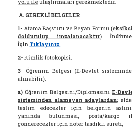
yolu ile
ulaştırmaları gerekmektedir.
A.
GEREKLİ BELGELER
1-
Atama Başvuru ve Beyan Formu (
eksiks
doldurulup imzalanacaktır.
)
İndirm
İçin
Tıklayınız.
2-
Kimlik fotokopisi,
3-
Öğrenim Belgesi (E-Devlet sistemind
alınabilir),
a)
Öğrenim Belgesini/Diplomasını
E-Devl
sisteminden alamayan adaylardan
; eld
teslim edecekler için belgenin aslın
yanında bulunması, posta/kargo i
gönderecekler için noter tasdikli sureti,