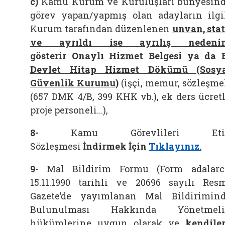
c)
Kamu Kurum ve Kuruluşları bünyesin
görev yapan/yapmış olan adayların ilgi
Kurum tarafından düzenlenen
unvan, sta
ve ayrıldı ise ayrılış nedenin
gösterir
Onaylı Hizmet Belgesi ya da 
Devlet Hitap Hizmet Dökümü (Sosy
Güvenlik Kurumu)
(işçi, memur, sözleşme
(657 DMK 4/B, 399 KHK vb.), ek ders ücretl
proje personeli...),
8-
Kamu Görevlileri Eti
Sözleşmesi
İndirmek İçin
Tıklayınız.
9
- Mal Bildirim Formu (
Form adalarc
15.11.1990 tarihli ve 20696 sayılı Res
Gazete’de yayımlanan Mal Bildirimin
Bulunulması Hakkında Yönetmeli
hükümlerine uygun olarak ve
kendiler