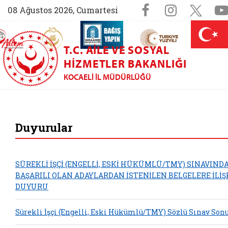
Sosyal Medy
Facebook sa
Instagr
X (
08 Ağustos 2026, Cumartesi
AİLEM İletişim Merkezi (yeni sekmede açılır)
Aile ve Nüfus On Yılı (yeni sekmede açılır)
Darülaceze bağış sayfası (yeni sekme
açılır)
 Aile (yeni sekmede açılır)
T.C. AILE VE SOSYAL
HIZMETLER BAKANLIĞI
KOCAELI İL MÜDÜRLÜĞÜ
Kocaeli Aile ve S
Duyurular
SÜREKLİ İŞÇİ (ENGELLİ, ESKİ HÜKÜMLÜ/TMY) SINAVIND
BAŞARILI OLAN ADAYLARDAN İSTENİLEN BELGELERE İLİŞ
DUYURU
Sürekli İşçi (Engelli, Eski Hükümlü/TMY) Sözlü Sınav Sonu