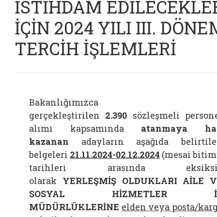
İSTİHDAM EDİLECEKLE
İÇİN 2024 YILI III. DÖNE
TERCİH İŞLEMLERİ
Bakanlığımızca
gerçekleştirilen
2.390
sözleşmeli person
alımı kapsamında
atanmaya ha
kazanan
adayların aşağıda belirtil
belgeleri
21.11.2024-02.12.2024
(mesai bitim
tarihleri arasında eksiksi
olarak
YERLEŞMİŞ OLDUKLARI AİLE V
SOSYAL HİZMETLER İ
MÜDÜRLÜKLERİNE
elden veya posta/kar