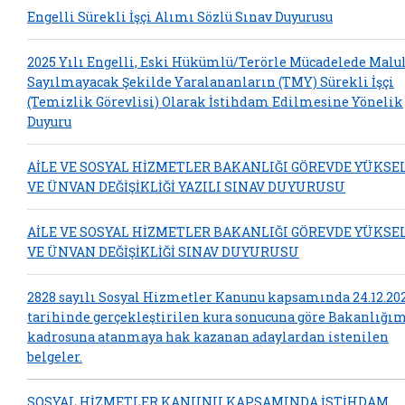
Engelli Sürekli İşçi Alımı Sözlü Sınav Duyurusu
2025 Yılı Engelli, Eski Hükümlü/Terörle Mücadelede Malu
Sayılmayacak Şekilde Yaralananların (TMY) Sürekli İşçi
(Temizlik Görevlisi) Olarak İstihdam Edilmesine Yönelik
Duyuru
AİLE VE SOSYAL HİZMETLER BAKANLIĞI GÖREVDE YÜKSE
VE ÜNVAN DEĞİŞİKLİĞİ YAZILI SINAV DUYURUSU
AİLE VE SOSYAL HİZMETLER BAKANLIĞI GÖREVDE YÜKSE
VE ÜNVAN DEĞİŞİKLİĞİ SINAV DUYURUSU
2828 sayılı Sosyal Hizmetler Kanunu kapsamında 24.12.20
tarihinde gerçekleştirilen kura sonucuna göre Bakanlığı
kadrosuna atanmaya hak kazanan adaylardan istenilen
belgeler.
SOSYAL HİZMETLER KANUNU KAPSAMINDA İSTİHDAM