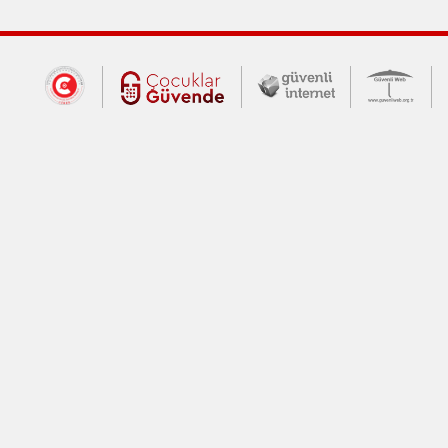
Dış Bağlantılar
Cumhurbaşkanlığı İletişim Merkezi (CİM
Çocuklar Güvende (yeni 
Güvenli İnte
Güv