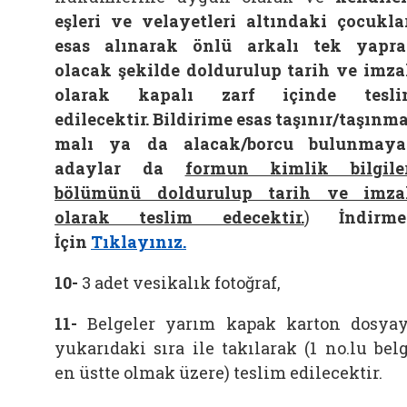
eşleri ve velayetleri altındaki çocukla
esas alınarak
önlü arkalı tek yapr
olacak şekilde doldurulup tarih ve imza
olarak kapalı zarf içinde tesli
edilecektir. Bildirime esas taşınır/taşınm
malı ya da alacak/borcu bulunmay
adaylar da
formun kimlik bilgile
bölümünü doldurulup tarih ve imza
olarak teslim edecektir.
)
İndirm
İçin
Tıklayınız.
10-
3 adet vesikalık fotoğraf,
11-
Belgeler yarım kapak karton dosya
yukarıdaki sıra ile takılarak (1 no.lu bel
en üstte olmak üzere) teslim edilecektir.