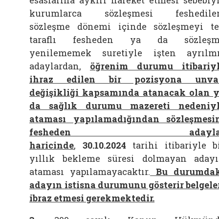
esaslarına aykırı hareket etmesi sebebiy
kurumlarca sözleşmesi feshedilen
sözleşme dönemi içinde sözleşmeyi t
taraflı fesheden ya da sözleşm
yenilememek suretiyle işten ayrılm
adaylardan,
öğrenim durumu itibariy
ihraz edilen bir pozisyona unva
değişikliği kapsamında atanacak olan 
da sağlık durumu mazereti nedeniy
ataması yapılamadığından sözleşmesi
fesheden adayla
haricinde
,
30.10.2024
tarihi itibariyle b
yıllık bekleme süresi dolmayan aday
ataması yapılamayacaktır.
Bu durumda
adayın istisna durumunu gösterir belgele
ibraz etmesi gerekmektedir.