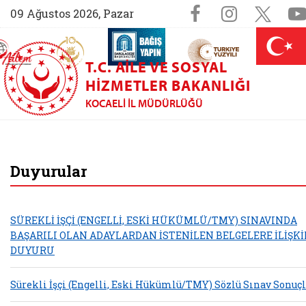
Sosyal Medy
Facebook sa
Instagr
X (
09 Ağustos 2026, Pazar
AİLEM İletişim Merkezi (yeni sekmede açılır)
Aile ve Nüfus On Yılı (yeni sekmede açılır)
Darülaceze bağış sayfası (yeni sekme
açılır)
 Aile (yeni sekmede açılır)
T.C. AILE VE SOSYAL
HIZMETLER BAKANLIĞI
KOCAELI İL MÜDÜRLÜĞÜ
Kocaeli Aile ve Sos
Duyurular
SÜREKLİ İŞÇİ (ENGELLİ, ESKİ HÜKÜMLÜ/TMY) SINAVINDA
BAŞARILI OLAN ADAYLARDAN İSTENİLEN BELGELERE İLİŞK
DUYURU
Sürekli İşçi (Engelli, Eski Hükümlü/TMY) Sözlü Sınav Sonuçl