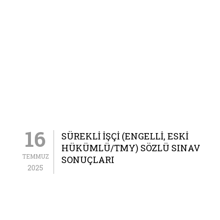
16
SÜREKLI İŞÇI (ENGELLI, ESKI
HÜKÜMLÜ/TMY) SÖZLÜ SINAV
TEMMUZ
SONUÇLARI
2025