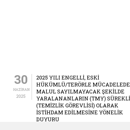
30
2025 YILI ENGELLI, ESKI
HÜKÜMLÜ/TERÖRLE MÜCADELEDE
HAZIRAN
MALUL SAYILMAYACAK ŞEKILDE
2025
YARALANANLARIN (TMY) SÜREKLI 
(TEMIZLIK GÖREVLISI) OLARAK
İSTIHDAM EDILMESINE YÖNELIK
DUYURU