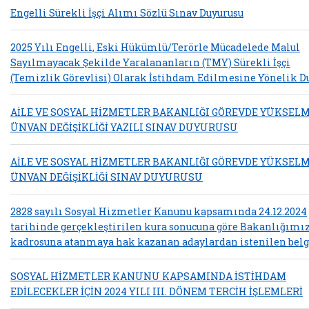
Engelli Sürekli İşçi Alımı Sözlü Sınav Duyurusu
2025 Yılı Engelli, Eski Hükümlü/Terörle Mücadelede Malul
Sayılmayacak Şekilde Yaralananların (TMY) Sürekli İşçi
(Temizlik Görevlisi) Olarak İstihdam Edilmesine Yönelik D
AİLE VE SOSYAL HİZMETLER BAKANLIĞI GÖREVDE YÜKSELM
ÜNVAN DEĞİŞİKLİĞİ YAZILI SINAV DUYURUSU
AİLE VE SOSYAL HİZMETLER BAKANLIĞI GÖREVDE YÜKSELM
ÜNVAN DEĞİŞİKLİĞİ SINAV DUYURUSU
2828 sayılı Sosyal Hizmetler Kanunu kapsamında 24.12.2024
tarihinde gerçekleştirilen kura sonucuna göre Bakanlığımı
kadrosuna atanmaya hak kazanan adaylardan istenilen belg
SOSYAL HİZMETLER KANUNU KAPSAMINDA İSTİHDAM
EDİLECEKLER İÇİN 2024 YILI III. DÖNEM TERCİH İŞLEMLERİ