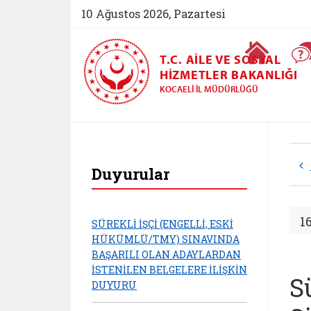
10 Ağustos 2026, Pazartesi
Ana Sayfa
T.C. AILE VE SOSYAL
HIZMETLER BAKANLIĞI
KOCAELI İL MÜDÜRLÜĞÜ
Kocaeli Aile ve Sos
Duyurular
1
SÜREKLİ İŞÇİ (ENGELLİ, ESKİ
HÜKÜMLÜ/TMY) SINAVINDA
BAŞARILI OLAN ADAYLARDAN
İSTENİLEN BELGELERE İLİŞKİN
S
DUYURU