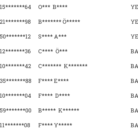
15*******64
O*** B****
Y
21*******98
B******* Ö*****
Y
50*******12
S**** A***
Y
12*******36
C**** Ö***
BA
10*******42
C******* K*******
BA
35*******88
F**** E****
BA
10*******04
F**** D****
BA
59*******00
B***** K******
BA
11*******08
F**** Y*****
BA