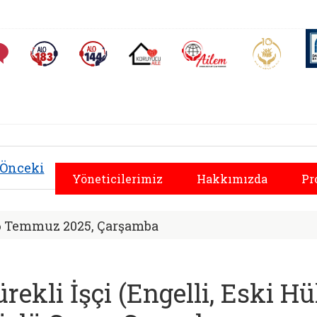
AİLEM İletişim Merkezi
Aile ve 
Sıkça Sorulan Sorular
Alo 183 (yeni sekmede açılır)
Alo 144 (yeni sekmede açılır)
Koruyucu Aile (yeni sekmede açılır)
yal Hizmetler İl Müd
Önceki
Yöneticilerimiz
Hakkımızda
Pr
6 Temmuz 2025, Çarşamba
ürekli İşçi (Engelli, Eski