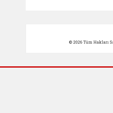
Kadın Girişimci (yeni sekmed
İlk Öğretm
© 2026 Tüm Hakları Sa
Dış Bağlantılar