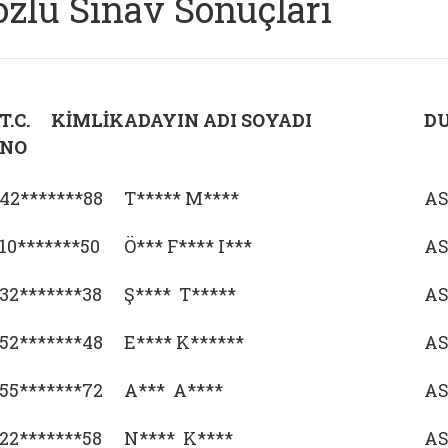
özlü Sınav Sonuçları
T.C. KİMLİK
ADAYIN ADI SOYADI
D
NO
42*******88
T***** M****
AS
10*******50
Ö*** F**** I***
AS
32*******38
Ş**** T*****
AS
52*******48
E**** K******
AS
55*******72
A*** A****
AS
22*******58
N**** K****
AS