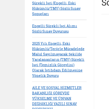
S
Sürekli İşçi (Engelli, Eski
Hükümlü/TMY) Sözlü Sınav
Sonuçları
Engelli Sürekli İşçi Alımı
Sözlü Sınav Duyurusu
2025 Yılı Engelli, Eski
Hükümlü/Terörle Mücadelede
Malul Sayılmayacak Şekilde
Yaralananların (TMY) Sürekli
İşçi (Temizlik Görevlisi)
Olarak İstihdam Edilmesine
Yönelik Duyuru
AİLE VE SOSYAL HİZMETLER
BAKANLIĞI GÖREVDE
YÜKSELME VE ÜNVAN
DEĞİŞİKLİĞİ YAZILI SINAV