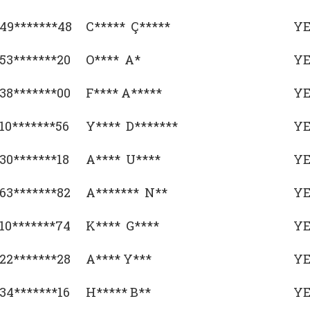
49*******48
C***** Ç*****
Y
53*******20
O**** A*
Y
38*******00
F**** A*****
Y
10*******56
Y**** D*******
Y
30*******18
A**** U****
Y
63*******82
A******* N**
Y
10*******74
K**** G****
Y
22*******28
A**** Y***
Y
34*******16
H***** B**
Y