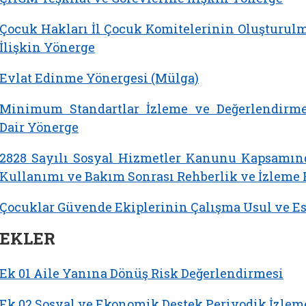
Çocuk Hakları İl Çocuk Komitelerinin Oluşturulm
İlişkin Yönerge
Evlat Edinme Yönergesi (Mülga)
Minimum Standartlar İzleme ve Değerlendirm
Dair Yönerge
2828 Sayılı Sosyal Hizmetler Kanunu Kapsamı
Kullanımı ve Bakım Sonrası Rehberlik ve İzleme 
Çocuklar Güvende Ekiplerinin Çalışma Usul ve Es
EKLER
Ek 01 Aile Yanına Dönüş Risk Değerlendirmesi
Ek 02 Sosyal ve Ekonomik Destek Periyodik İzlem