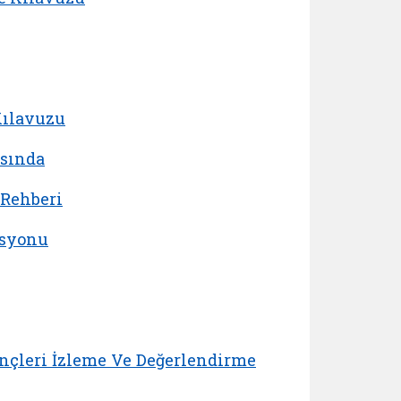
Kılavuzu
asında
 Rehberi
asyonu
nçleri İzleme Ve Değerlendirme