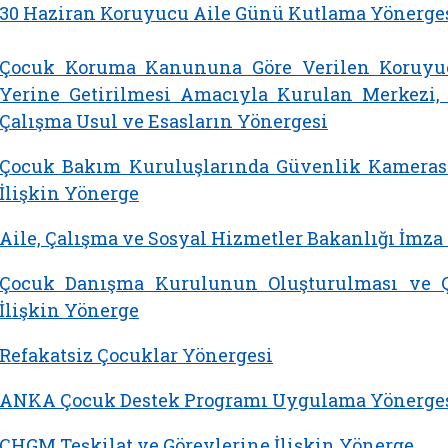
30 Haziran Koruyucu Aile Günü Kutlama Yönerge
Çocuk Koruma Kanununa Göre Verilen Koruyucu
Yerine Getirilmesi Amacıyla Kurulan Merkezi, 
Çalışma Usul ve Esasların Yönergesi
Çocuk Bakım Kuruluşlarında Güvenlik Kamera
İlişkin Yönerge
Aile, Çalışma ve Sosyal Hizmetler Bakanlığı İmza
Çocuk Danışma Kurulunun Oluşturulması ve Ça
İlişkin Yönerge
Refakatsiz Çocuklar Yönergesi
ANKA Çocuk Destek Programı Uygulama Yönerge
ÇHGM Teşkilat ve Görevlerine İlişkin Yönerge