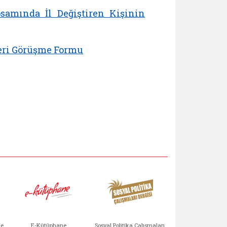
samında İl Değiştiren Kişinin
leri Görüşme Formu
Aile Çocuk Derg
me
E-Kütüphane
Sosyal Politika Çalışmaları