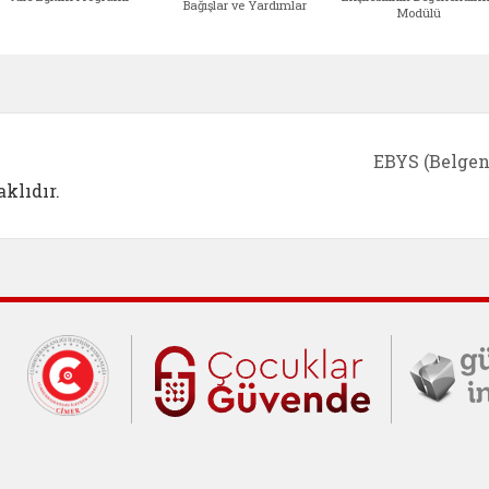
Bağışlar ve Yardımlar
Modülü
e açılır)
enim Ailem (yeni sekmede açılır)
Aile Eğitim Programı (yeni sekmede açılır
Bakanlığımıza Yapılacak 
Erişile
EBYS (Belgen
klıdır.
Cumhurbaşkanlığı İletişim Merkezi (C
Çocuklar Gü