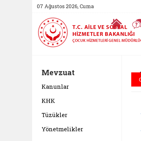
07 Ağustos 2026, Cuma
Ana Sayfa
T.C. AILE VE SOSYAL
HIZMETLER BAKANLIĞI
ÇOCUK HIZMETLERI GENEL MÜDÜRL
Mevzuat
Y
Kanunlar
KHK
Tüzükler
Yönetmelikler