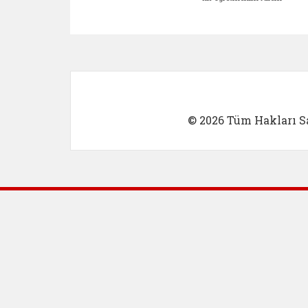
Kadın Girişimci (yeni sekmed
İlk Öğretm
© 2026 Tüm Hakları Sa
Dış Bağlantılar