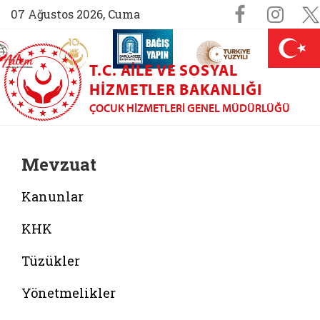
Sosyal M
Faceboo
Ins
07 Ağustos 2026, Cuma
AİLEM İletişim Merkezi (yeni sekmede açılır)
Aile ve Nüfus On Yılı (yeni sekmede açılır)
Darülaceze bağış sayfası (yeni sekme
açılır)
 Aile (yeni sekmede açılır)
T.C. AILE VE SOSYAL
HIZMETLER BAKANLIĞI
ÇOCUK HIZMETLERI GENEL MÜDÜRLÜĞÜ
Mevzuat
Kanunlar
KHK
Tüzükler
Yönetmelikler